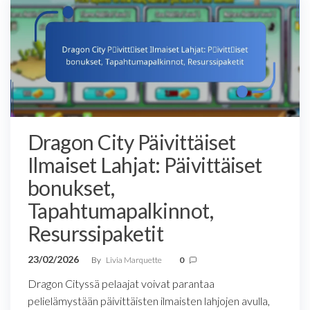
Dragon City Päivittäiset
Ilmaiset Lahjat: Päivittäiset
bonukset,
Tapahtumapalkinnot,
Resurssipaketit
23/02/2026
By
Livia Marquette
0
Dragon Cityssä pelaajat voivat parantaa
pelielämystään päivittäisten ilmaisten lahjojen avulla,