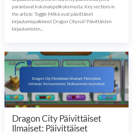
parantavat kokonaispelikokemusta. Key sections in
the article: Toggle Mitkä ovat päivittäiset
kirjautumispalkinnot Dragon Cityssä? Päivittäisten
kirjautumisten…
Dragon City Päivittäiset
Ilmaiset: Päivittäiset