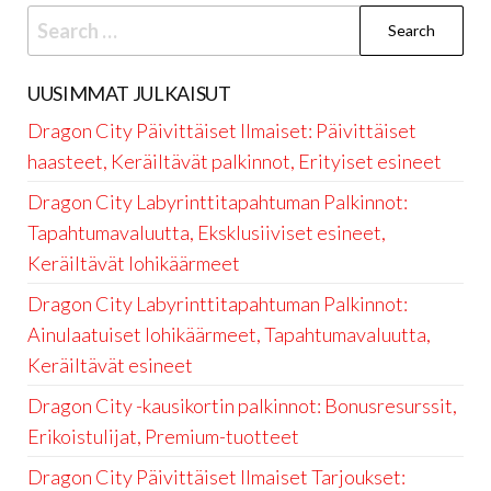
Search
for:
UUSIMMAT JULKAISUT
Dragon City Päivittäiset Ilmaiset: Päivittäiset
haasteet, Keräiltävät palkinnot, Erityiset esineet
Dragon City Labyrinttitapahtuman Palkinnot:
Tapahtumavaluutta, Eksklusiiviset esineet,
Keräiltävät lohikäärmeet
Dragon City Labyrinttitapahtuman Palkinnot:
Ainulaatuiset lohikäärmeet, Tapahtumavaluutta,
Keräiltävät esineet
Dragon City -kausikortin palkinnot: Bonusresurssit,
Erikoistulijat, Premium-tuotteet
Dragon City Päivittäiset Ilmaiset Tarjoukset: