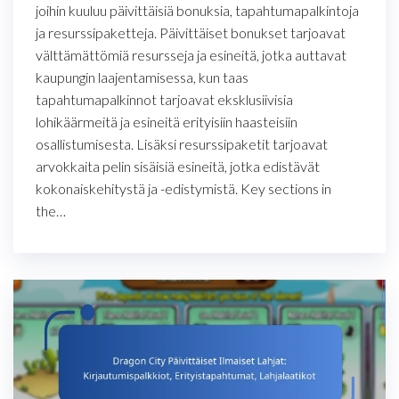
joihin kuuluu päivittäisiä bonuksia, tapahtumapalkintoja
ja resurssipaketteja. Päivittäiset bonukset tarjoavat
välttämättömiä resursseja ja esineitä, jotka auttavat
kaupungin laajentamisessa, kun taas
tapahtumapalkinnot tarjoavat eksklusiivisia
lohikäärmeitä ja esineitä erityisiin haasteisiin
osallistumisesta. Lisäksi resurssipaketit tarjoavat
arvokkaita pelin sisäisiä esineitä, jotka edistävät
kokonaiskehitystä ja -edistymistä. Key sections in
the…