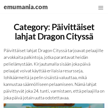
Skip
emumania.com
to
the
content
Category:
Päivittäiset
lahjat Dragon Cityssä
Päivittäiset lahjat Dragon Cityssä tarjoavat pelaajille
arvokkaita palkintoja, jotka parantavat heidän
pelielämystään. Kirjautumalla sisään joka päivä
pelaajat voivat käyttää erilaisia resursseja,
lohikäärmeitä ja pelin sisäistä valuuttaa, mikä
kannustaa säännölliseen pelaamiseen. Nämä lahjat
päivittyvät joka 24. tunti, varmistaen, että pelaajilla on
joka päivä jotain uutta odotettavaa.