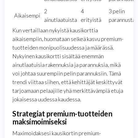
2
4
3 pelin
Aikaisempi
ainutlaatuista
erityistä
parannusta
Kun vertaillaan nykyistä kausikorttia
aikaisempiin, huomataan selkeä kasvu premium-
tuotteiden monipuolisuudessa ja määrässä.
Nykyinen kausikortti sisältää enemmän
ainutlaatuisia rakennuksia ja parannuksia, mikä
voi johtaa suurempiin pelin parannuksiin. Tämä
trendi viittaa siihen, että kehittäjät keskittyvät
tarjoamaan pelaajille yhä merkittävämpiä etuja
jokaisessa uudessa kaudessa.
Strategiat premium-tuotteiden
maksimoimiseksi
Maximoidaksesi kausikortin premium-