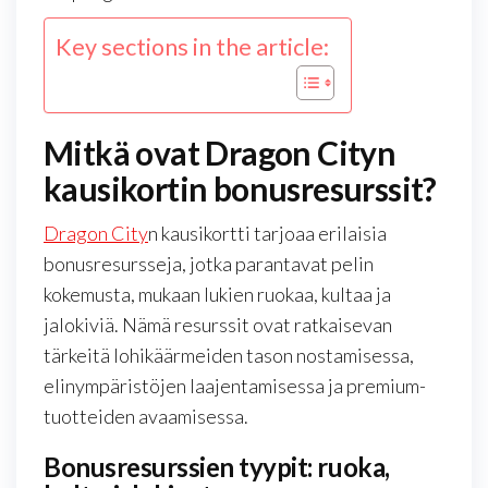
Key sections in the article:
Mitkä ovat Dragon Cityn
kausikortin bonusresurssit?
Dragon City
n kausikortti tarjoaa erilaisia
bonusresursseja, jotka parantavat pelin
kokemusta, mukaan lukien ruokaa, kultaa ja
jalokiviä. Nämä resurssit ovat ratkaisevan
tärkeitä lohikäärmeiden tason nostamisessa,
elinympäristöjen laajentamisessa ja premium-
tuotteiden avaamisessa.
Bonusresurssien tyypit: ruoka,