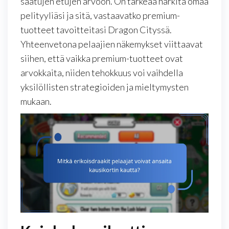
saatujen etujen arvoon. On tärkeää harkita omaa
pelityyliäsi ja sitä, vastaavatko premium-
tuotteet tavoitteitasi Dragon Cityssä.
Yhteenvetona pelaajien näkemykset viittaavat
siihen, että vaikka premium-tuotteet ovat
arvokkaita, niiden tehokkuus voi vaihdella
yksilöllisten strategioiden ja mieltymysten
mukaan.