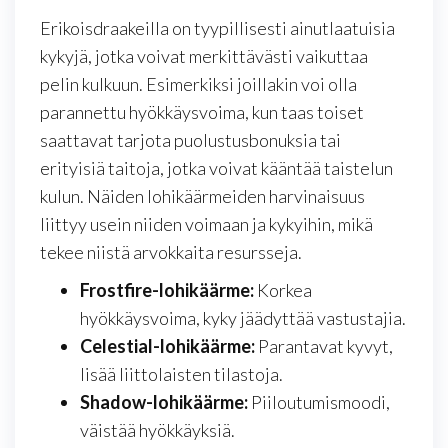
Erikoisdraakeilla on tyypillisesti ainutlaatuisia
kykyjä, jotka voivat merkittävästi vaikuttaa
pelin kulkuun. Esimerkiksi joillakin voi olla
parannettu hyökkäysvoima, kun taas toiset
saattavat tarjota puolustusbonuksia tai
erityisiä taitoja, jotka voivat kääntää taistelun
kulun. Näiden lohikäärmeiden harvinaisuus
liittyy usein niiden voimaan ja kykyihin, mikä
tekee niistä arvokkaita resursseja.
Frostfire-lohikäärme:
Korkea
hyökkäysvoima, kyky jäädyttää vastustajia.
Celestial-lohikäärme:
Parantavat kyvyt,
lisää liittolaisten tilastoja.
Shadow-lohikäärme:
Piiloutumismoodi,
väistää hyökkäyksiä.