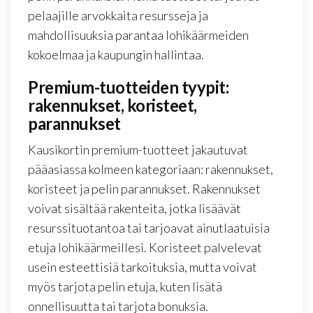
pelaajille arvokkaita resursseja ja
mahdollisuuksia parantaa lohikäärmeiden
kokoelmaa ja kaupungin hallintaa.
Premium-tuotteiden tyypit:
rakennukset, koristeet,
parannukset
Kausikortin premium-tuotteet jakautuvat
pääasiassa kolmeen kategoriaan: rakennukset,
koristeet ja pelin parannukset. Rakennukset
voivat sisältää rakenteita, jotka lisäävät
resurssituotantoa tai tarjoavat ainutlaatuisia
etuja lohikäärmeillesi. Koristeet palvelevat
usein esteettisiä tarkoituksia, mutta voivat
myös tarjota pelin etuja, kuten lisätä
onnellisuutta tai tarjota bonuksia.