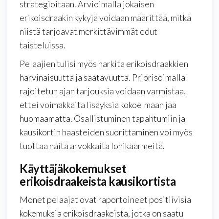
strategioitaan. Arvioimalla jokaisen
erikoisdraakin kykyjä voidaan määrittää, mitkä
niistä tarjoavat merkittävimmät edut
taisteluissa.
Pelaajien tulisi myös harkita erikoisdraakkien
harvinaisuutta ja saatavuutta. Priorisoimalla
rajoitetun ajan tarjouksia voidaan varmistaa,
ettei voimakkaita lisäyksiä kokoelmaan jää
huomaamatta. Osallistuminen tapahtumiin ja
kausikortin haasteiden suorittaminen voi myös
tuottaa näitä arvokkaita lohikäärmeitä.
Käyttäjäkokemukset
erikoisdraakeista kausikortista
Monet pelaajat ovat raportoineet positiivisia
kokemuksia erikoisdraakeista, jotka on saatu