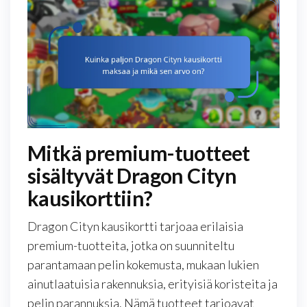
Mitkä premium-tuotteet
sisältyvät Dragon Cityn
kausikorttiin?
Dragon Cityn kausikortti tarjoaa erilaisia
premium-tuotteita, jotka on suunniteltu
parantamaan pelin kokemusta, mukaan lukien
ainutlaatuisia rakennuksia, erityisiä koristeita ja
pelin parannuksia. Nämä tuotteet tarjoavat