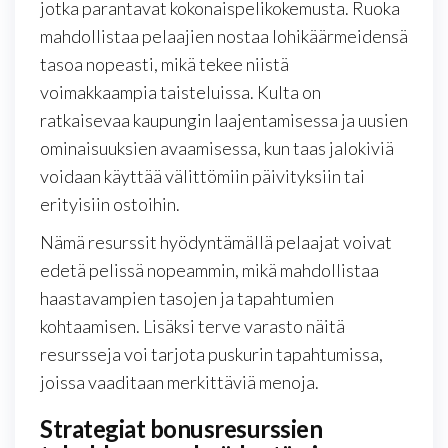
jotka parantavat kokonaispelikokemusta. Ruoka
mahdollistaa pelaajien nostaa lohikäärmeidensä
tasoa nopeasti, mikä tekee niistä
voimakkaampia taisteluissa. Kulta on
ratkaisevaa kaupungin laajentamisessa ja uusien
ominaisuuksien avaamisessa, kun taas jalokiviä
voidaan käyttää välittömiin päivityksiin tai
erityisiin ostoihin.
Nämä resurssit hyödyntämällä pelaajat voivat
edetä pelissä nopeammin, mikä mahdollistaa
haastavampien tasojen ja tapahtumien
kohtaamisen. Lisäksi terve varasto näitä
resursseja voi tarjota puskurin tapahtumissa,
joissa vaaditaan merkittäviä menoja.
Strategiat bonusresurssien