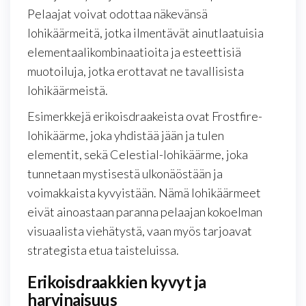
Pelaajat voivat odottaa näkevänsä
lohikäärmeitä, jotka ilmentävät ainutlaatuisia
elementaalikombinaatioita ja esteettisiä
muotoiluja, jotka erottavat ne tavallisista
lohikäärmeistä.
Esimerkkejä erikoisdraakeista ovat Frostfire-
lohikäärme, joka yhdistää jään ja tulen
elementit, sekä Celestial-lohikäärme, joka
tunnetaan mystisestä ulkonäöstään ja
voimakkaista kyvyistään. Nämä lohikäärmeet
eivät ainoastaan paranna pelaajan kokoelman
visuaalista viehätystä, vaan myös tarjoavat
strategista etua taisteluissa.
Erikoisdraakkien kyvyt ja
harvinaisuus