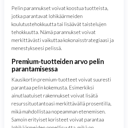
Pelin parannukset voivat koostua tuotteista,
jotka parantavat lohikäärmeiden
koulutustehokkuutta tai lisäävät taistelujen
tehokkuutta. Nämä parannukset voivat
merkittävästi vaikuttaa kokonaisstrategiaasi ja
menestykseesi pelissä.
Premium-tuotteiden arvo pelin
parantamisessa
Kausikortin premium-tuotteet voivat suuresti
parantaa pelin kokemusta. Esimerkiksi
ainutlaatuiset rakennukset voivat lisätä
resurssituotantoasi merkittävällä prosentilla,
mikä mahdollistaa nopeamman etenemisen.
Samoin erityiset koristeet voivat parantaa
lohikäärmeiden onnellisuutta, mikä on