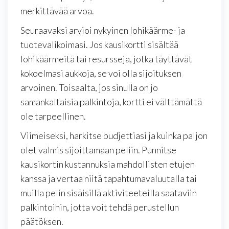
merkittävää arvoa.
Seuraavaksi arvioi nykyinen lohikäärme- ja
tuotevalikoimasi. Jos kausikortti sisältää
lohikäärmeitä tai resursseja, jotka täyttävät
kokoelmasi aukkoja, se voi olla sijoituksen
arvoinen. Toisaalta, jos sinulla on jo
samankaltaisia palkintoja, kortti ei välttämättä
ole tarpeellinen.
Viimeiseksi, harkitse budjettiasi ja kuinka paljon
olet valmis sijoittamaan peliin. Punnitse
kausikortin kustannuksia mahdollisten etujen
kanssa ja vertaa niitä tapahtumavaluutalla tai
muilla pelin sisäisillä aktiviteeteilla saataviin
palkintoihin, jotta voit tehdä perustellun
päätöksen.