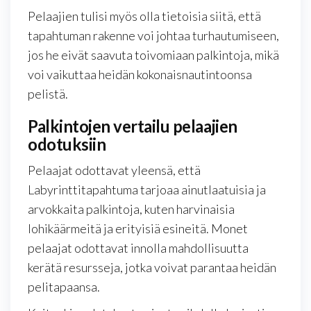
Pelaajien tulisi myös olla tietoisia siitä, että
tapahtuman rakenne voi johtaa turhautumiseen,
jos he eivät saavuta toivomiaan palkintoja, mikä
voi vaikuttaa heidän kokonaisnautintoonsa
pelistä.
Palkintojen vertailu pelaajien
odotuksiin
Pelaajat odottavat yleensä, että
Labyrinttitapahtuma tarjoaa ainutlaatuisia ja
arvokkaita palkintoja, kuten harvinaisia
lohikäärmeitä ja erityisiä esineitä. Monet
pelaajat odottavat innolla mahdollisuutta
kerätä resursseja, jotka voivat parantaa heidän
pelitapaansa.