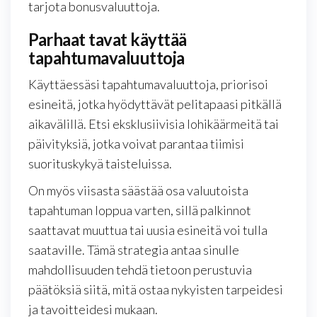
tarjota bonusvaluuttoja.
Parhaat tavat käyttää
tapahtumavaluuttoja
Käyttäessäsi tapahtumavaluuttoja, priorisoi
esineitä, jotka hyödyttävät pelitapaasi pitkällä
aikavälillä. Etsi eksklusiivisia lohikäärmeitä tai
päivityksiä, jotka voivat parantaa tiimisi
suorituskykyä taisteluissa.
On myös viisasta säästää osa valuutoista
tapahtuman loppua varten, sillä palkinnot
saattavat muuttua tai uusia esineitä voi tulla
saataville. Tämä strategia antaa sinulle
mahdollisuuden tehdä tietoon perustuvia
päätöksiä siitä, mitä ostaa nykyisten tarpeidesi
ja tavoitteidesi mukaan.