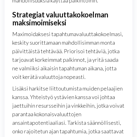
mahdollisuuksia käyttää palkintoihin.
Strategiat valuuttakokoelman
maksimoimiseksi
Maximoidaksesi tapahtumavaluuttakokoelmasi,
keskity suorittamaan mahdollisimman monta
päivittäistä tehtävää. Priorisoi tehtäviä, jotka
tarjoavat korkeimmat palkinnot, ja yritä saada
ne valmiiksi aikaisin tapahtuman aikana, jotta
voit kerätä valuuttoja nopeasti.
Lisäksi harkitse liittoutumista muiden pelaajien
kanssa. Yhteistyö ystävien kanssa voi johtaa
jaettuihin resursseihin ja vinkkeihin, jotka voivat
parantaa kokonaisvaluuttojen
ansaintapotentiaaliasi. Tarkista säännöllisesti,
onko rajoitetun ajan tapahtumia, jotka saattavat