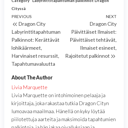
Category
Labyrinttitapahtuman palkinnot Dragon
Cityssä
Post
Previous
PREVIOUS
NEXT
Next
Dragon City
Dragon City
navigation
Post
Post
Labyrinttitapahtuman
Päivittäiset Ilmaiset:
Palkinnot: Kerättävät
Päivittäiset tehtävät,
lohikäärmeet,
Ilmaiset esineet,
Harvinaiset resurssit,
Rajoitetut palkinnot
Tapahtumavaluutta
About The Author
Livia Marquette
Livia Marquette on intohimoinen pelaaja ja
kirjoittaja, joka rakastaa tutkia Dragon Cityn
lumoavaa maailmaa. Hänellä on kyky löytää
piilotettuja aarteita ja maksimoida tapahtumien
palkintoja, ja hän jakaa oivalluksiaan ja