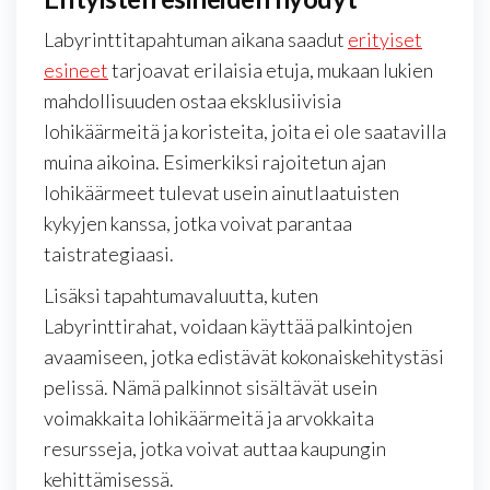
Labyrinttitapahtuman aikana saadut
erityiset
esineet
tarjoavat erilaisia etuja, mukaan lukien
mahdollisuuden ostaa eksklusiivisia
lohikäärmeitä ja koristeita, joita ei ole saatavilla
muina aikoina. Esimerkiksi rajoitetun ajan
lohikäärmeet tulevat usein ainutlaatuisten
kykyjen kanssa, jotka voivat parantaa
taistrategiaasi.
Lisäksi tapahtumavaluutta, kuten
Labyrinttirahat, voidaan käyttää palkintojen
avaamiseen, jotka edistävät kokonaiskehitystäsi
pelissä. Nämä palkinnot sisältävät usein
voimakkaita lohikäärmeitä ja arvokkaita
resursseja, jotka voivat auttaa kaupungin
kehittämisessä.