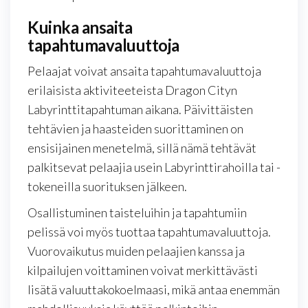
Kuinka ansaita
tapahtumavaluuttoja
Pelaajat voivat ansaita tapahtumavaluuttoja
erilaisista aktiviteeteista Dragon Cityn
Labyrinttitapahtuman aikana. Päivittäisten
tehtävien ja haasteiden suorittaminen on
ensisijainen menetelmä, sillä nämä tehtävät
palkitsevat pelaajia usein Labyrinttirahoilla tai -
tokeneilla suorituksen jälkeen.
Osallistuminen taisteluihin ja tapahtumiin
pelissä voi myös tuottaa tapahtumavaluuttoja.
Vuorovaikutus muiden pelaajien kanssa ja
kilpailujen voittaminen voivat merkittävästi
lisätä valuuttakokoelmaasi, mikä antaa enemmän