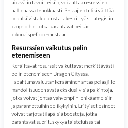
aikavälin tavoitteisiin, voi auttaa resurssien
hallinnassa tehokkaasti. Pelaajien tulisi välttää
impulsiivista kulutusta ja keskittyä strategisiin
kauppoihin, jotka parantavat heidän
kokonaispelikokemustaan.
Resurssien vaikutus pelin
etenemiseen
Keräiltävät resurssit vaikuttavat merkittävästi
pelin etenemiseen Dragon Cityssä.
Tapahtumavaluutan kerääminen antaa pelaajille
mahdollisuuden avata eksklusiivisia palkintoja,
jotka voivat johtaa vahvempiin lohikäärmeisiin
ja parannettuihin pelikykyihin. Erityiset esineet
voivat tarjota tilapäisiä boosteja, jotka
parantavat suorituskykyä taisteluissa tai