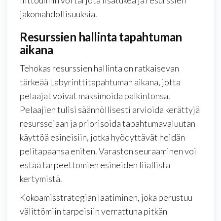
liittoumiin voi tarjota lisätukea ja resurssien
jakomahdollisuuksia.
Resurssien hallinta tapahtuman
aikana
Tehokas resurssien hallinta on ratkaisevan
tärkeää Labyrinttitapahtuman aikana, jotta
pelaajat voivat maksimoida palkintonsa.
Pelaajien tulisi säännöllisesti arvioida kerättyjä
resurssejaan ja priorisoida tapahtumavaluutan
käyttöä esineisiin, jotka hyödyttävät heidän
pelitapaansa eniten. Varaston seuraaminen voi
estää tarpeettomien esineiden liiallista
kertymistä.
Kokoamisstrategian laatiminen, joka perustuu
välittömiin tarpeisiin verrattuna pitkän