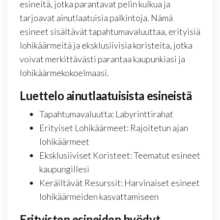
esineitä, jotka parantavat pelin kulkua ja
tarjoavat ainutlaatuisia palkintoja. Nämä
esineet sisältävät tapahtumavaluuttaa, erityisiä
lohikäärmeitä ja eksklusiivisia koristeita, jotka
voivat merkittävästi parantaa kaupunkiasi ja
lohikäärmekokoelmaasi.
Luettelo ainutlaatuisista esineistä
Tapahtumavaluutta: Labyrinttirahat
Erityiset Lohikäärmeet: Rajoitetun ajan
lohikäärmeet
Eksklusiiviset Koristeet: Teematut esineet
kaupungillesi
Keräiltävät Resurssit: Harvinaiset esineet
lohikäärmeiden kasvattamiseen
Erityisten esineiden hyödyt