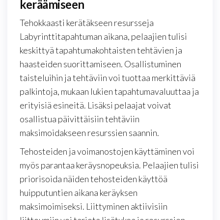
keräämiseen
Tehokkaasti kerätäkseen resursseja
Labyrinttitapahtuman aikana, pelaajien tulisi
keskittyä tapahtumakohtaisten tehtävien ja
haasteiden suorittamiseen. Osallistuminen
taisteluihin ja tehtäviin voi tuottaa merkittäviä
palkintoja, mukaan lukien tapahtumavaluuttaa ja
erityisiä esineitä. Lisäksi pelaajat voivat
osallistua päivittäisiin tehtäviin
maksimoidakseen resurssien saannin.
Tehosteiden ja voimanostojen käyttäminen voi
myös parantaa keräysnopeuksia. Pelaajien tulisi
priorisoida näiden tehosteiden käyttöä
huipputuntien aikana keräyksen
maksimoimiseksi. Liittyminen aktiivisiin