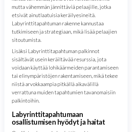
mutta vähemmän jännittäviä pelaajille, jotka
etsivät ainutlaatuisia keräilyesineitä.
Labyrinttitapahtuman rakenne kannustaa
tutkimiseen ja strategiaan, mikä lisää pelaajien
sitoutumista.
Lisäksi Labyrinttitapahtuman palkinnot
sisältävät usein keräiltävää resurssia, jota
voidaan käyttää lohikäärmeiden parantamiseen
tai elinympäristöjen rakentamiseen, mikä tekee
niistä arvokkaampia pitkällä aikavälillä
verrattuna muiden tapahtumien tavanomaisiin
palkintoihin.
Labyrinttitapahtumaan
osallistumisen hyödyt ja haitat