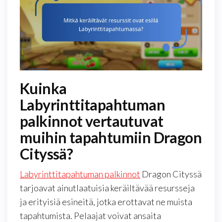
Kuinka
Labyrinttitapahtuman
palkinnot vertautuvat
muihin tapahtumiin Dragon
Cityssä?
Labyrinttitapahtuman palkinnot
Dragon Cityssä
tarjoavat ainutlaatuisia keräiltävää resursseja
ja erityisiä esineitä, jotka erottavat ne muista
tapahtumista. Pelaajat voivat ansaita