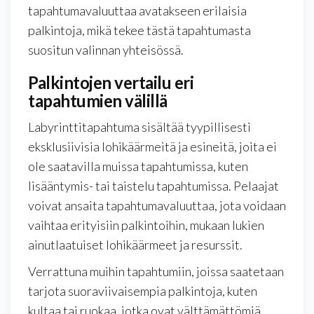
tapahtumavaluuttaa avatakseen erilaisia
palkintoja, mikä tekee tästä tapahtumasta
suositun valinnan yhteisössä.
Palkintojen vertailu eri
tapahtumien välillä
Labyrinttitapahtuma sisältää tyypillisesti
eksklusiivisia lohikäärmeitä ja esineitä, joita ei
ole saatavilla muissa tapahtumissa, kuten
lisääntymis- tai taistelu tapahtumissa. Pelaajat
voivat ansaita tapahtumavaluuttaa, jota voidaan
vaihtaa erityisiin palkintoihin, mukaan lukien
ainutlaatuiset lohikäärmeet ja resurssit.
Verrattuna muihin tapahtumiin, joissa saatetaan
tarjota suoraviivaisempia palkintoja, kuten
kultaa tai ruokaa, jotka ovat välttämättömiä