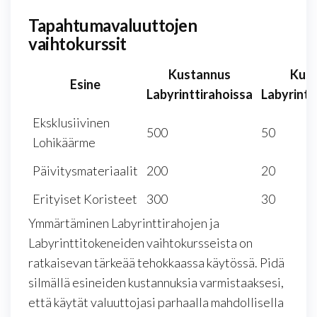
Tapahtumavaluuttojen
vaihtokurssit
Kustannus
Kus
Esine
Labyrinttirahoissa
Labyrintt
Eksklusiivinen
500
50
Lohikäärme
Päivitysmateriaalit
200
20
Erityiset Koristeet
300
30
Ymmärtäminen Labyrinttirahojen ja
Labyrinttitokeneiden vaihtokursseista on
ratkaisevan tärkeää tehokkaassa käytössä. Pidä
silmällä esineiden kustannuksia varmistaaksesi,
että käytät valuuttojasi parhaalla mahdollisella