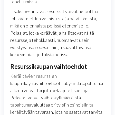
tapahtumissa.
Lisäksi keräiltävät resurssit voivat helpottaa
lohikäärmeiden valmistusta ja päivittämistä,
mikä on olennaista pelissä etenemiselle.
Pelaajat, jotka keräävät ja hallitsevat näitä
resursseja tehokkaasti, huomaavat usein
edistyvänsä nopeammin ja saavuttavansa
korkeampia sijoituksia pelissä.
Resurssikaupan vaihtoehdot
Keräiltävien resurssien
kaupankäyntivaihtoehdot Labyrinttitapahtuman
aikana voivat tarjota pelaajille lisäetuja.
Pelaajat voivat vaihtaa ylimääräistä
tapahtumavaluuttaa erityisiin esineisiin tai
keräiltävään tavaraan, jota he saattavat tarvita.