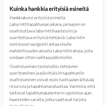
Kuinka hankkia erityisiä esineitä
Hankkiaksesi erityisiä esineitä
Labyrinttitapahtuman aikana, pelaajien on
osallistuttava labyrinttihaasteisiin ja
suoritettava erityisiä tehtäviä. Labyrintin
onnistunut navigointi antaa sinulle
mahdollisuuden ansaita Labyrinttirahoja, joita
voidaan sitten vaihtaa palkintoihin.
Osallistuminen taisteluihin, tehtävien
suorittaminen ja päivittäisiin tapahtumiin
osallistuminen voivat myös tuottaa keräiltävää
resurssia ja tapahtumavaluuttaa. Varmista, että
tarkistat tapahtumakalenterin rajoitetun ajan
haasteiden varalta, jotka saattavat tarjota