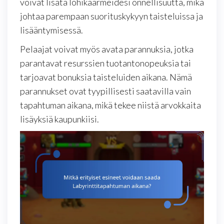
voivat lisätä lohikäärmeidesi onnellisuutta, mikä
johtaa parempaan suorituskykyyn taisteluissa ja
lisääntymisessä.
Pelaajat voivat myös avata parannuksia, jotka
parantavat resurssien tuotantonopeuksia tai
tarjoavat bonuksia taisteluiden aikana. Nämä
parannukset ovat tyypillisesti saatavilla vain
tapahtuman aikana, mikä tekee niistä arvokkaita
lisäyksiä kaupunkiisi.