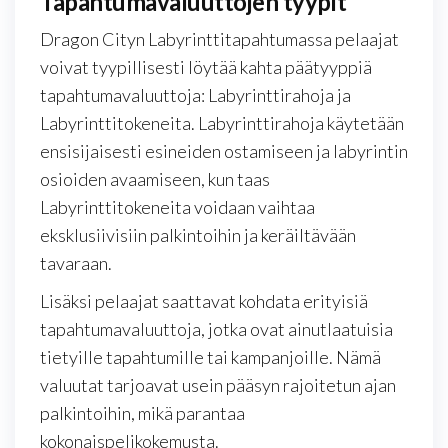
Tapahtumavaluuttojen tyypit
Dragon Cityn Labyrinttitapahtumassa pelaajat
voivat tyypillisesti löytää kahta päätyyppiä
tapahtumavaluuttoja: Labyrinttirahoja ja
Labyrinttitokeneita. Labyrinttirahoja käytetään
ensisijaisesti esineiden ostamiseen ja labyrintin
osioiden avaamiseen, kun taas
Labyrinttitokeneita voidaan vaihtaa
eksklusiivisiin palkintoihin ja keräiltävään
tavaraan.
Lisäksi pelaajat saattavat kohdata erityisiä
tapahtumavaluuttoja, jotka ovat ainutlaatuisia
tietyille tapahtumille tai kampanjoille. Nämä
valuutat tarjoavat usein pääsyn rajoitetun ajan
palkintoihin, mikä parantaa
kokonaispelikokemusta.