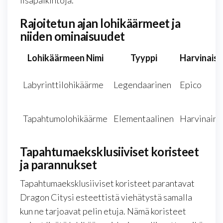
lisäpalkintoja.
Rajoitetun ajan lohikäärmeet ja
niiden ominaisuudet
Lohikäärmeen Nimi
Tyyppi
Harvinais
Labyrinttilohikäärme
Legendaarinen
Epico
Tapahtumolohikäärme
Elementaalinen
Harvinaine
Tapahtumaeksklusiiviset koristeet
ja parannukset
Tapahtumaeksklusiiviset koristeet parantavat
Dragon Citysi esteettistä viehätystä samalla
kun ne tarjoavat pelin etuja. Nämä koristeet