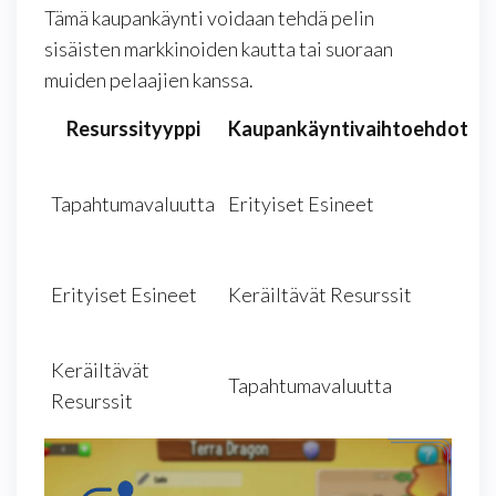
Tämä kaupankäynti voidaan tehdä pelin
sisäisten markkinoiden kautta tai suoraan
muiden pelaajien kanssa.
Resurssityyppi
Kaupankäyntivaihtoehdot
A
Tapahtumavaluutta
Erityiset Esineet
e
p
P
Erityiset Esineet
Keräiltävät Resurssit
p
L
Keräiltävät
Tapahtumavaluutta
r
Resurssit
k