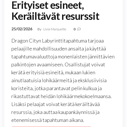
Erityiset esineet,
Keräiltävät resurssit
25/02/2026
By
Livia Marquette
0
Dragon Cityn Labyrinttitapahtuma tarjoaa
pelaajille mahdollisuuden ansaita ja käyttää
tapahtumavaluuttoja monenlaisten jännittävien
palkintojen avaamiseen. Osallistujat voivat
kerätä erityisiä esineitä, mukaan lukien
ainutlaatuisia lohikäärmeitä ja eksklusiivisia
koristeita, jotka parantavat pelin kulkua ja
rikastuttavat heidän lohikäärmekokoelmaansa.
Lisäksi pelaajat voivat kerätä keräiltävää
resurssia, joka auttaa kaupankäynnissä ja
etenemisessä tapahtuman aikana.