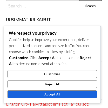
Search
for:
UUSIMMAT JULKAISUT
Dragon City Päivittäiset Ilmaiset: Päivittäiset
We respect your privacy
haasteet, Keräiltävät palkinnot, Erityiset esineet
Cookies help us improve your experience, deliver
Dragon City Labyrinttitapahtuman Palkinnot:
personalized content, and analyze traffic. You can
Tapahtumavaluutta, Eksklusiiviset esineet,
choose which cookies to allow by clicking
Keräiltävät lohikäärmeet
Customize
. Click
Accept All
to consent or
Reject
All
to decline non-essential cookies.
Dragon City Labyrinttitapahtuman Palkinnot:
Ainulaatuiset lohikäärmeet, Tapahtumavaluutta,
Customize
Keräiltävät esineet
Reject All
Dragon City -kausikortin palkinnot: Bonusresurssit,
Accept All
Erikoistulijat, Premium-tuotteet
Dragon City Päivittäiset Ilmaiset Tarjoukset: