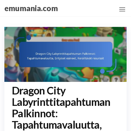
Skip
emumania.com
to
the
content
Dragon City
Labyrinttitapahtuman
Palkinnot:
Tapahtumavaluutta,