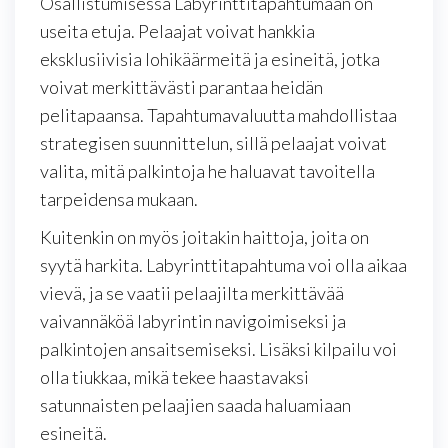
Osallistumisessa Labyrinttitapahtumaan on
useita etuja. Pelaajat voivat hankkia
eksklusiivisia lohikäärmeitä ja esineitä, jotka
voivat merkittävästi parantaa heidän
pelitapaansa. Tapahtumavaluutta mahdollistaa
strategisen suunnittelun, sillä pelaajat voivat
valita, mitä palkintoja he haluavat tavoitella
tarpeidensa mukaan.
Kuitenkin on myös joitakin haittoja, joita on
syytä harkita. Labyrinttitapahtuma voi olla aikaa
vievä, ja se vaatii pelaajilta merkittävää
vaivannäköä labyrintin navigoimiseksi ja
palkintojen ansaitsemiseksi. Lisäksi kilpailu voi
olla tiukkaa, mikä tekee haastavaksi
satunnaisten pelaajien saada haluamiaan
esineitä.