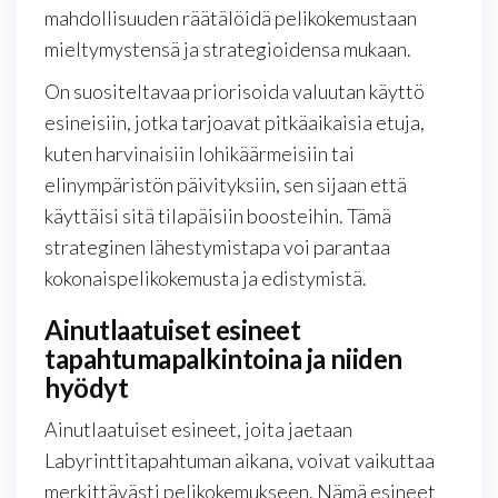
mahdollisuuden räätälöidä pelikokemustaan
mieltymystensä ja strategioidensa mukaan.
On suositeltavaa priorisoida valuutan käyttö
esineisiin, jotka tarjoavat pitkäaikaisia etuja,
kuten harvinaisiin lohikäärmeisiin tai
elinympäristön päivityksiin, sen sijaan että
käyttäisi sitä tilapäisiin boosteihin. Tämä
strateginen lähestymistapa voi parantaa
kokonaispelikokemusta ja edistymistä.
Ainutlaatuiset esineet
tapahtumapalkintoina ja niiden
hyödyt
Ainutlaatuiset esineet, joita jaetaan
Labyrinttitapahtuman aikana, voivat vaikuttaa
merkittävästi pelikokemukseen. Nämä esineet