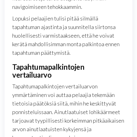
navigoimiseen tehokkaammin.
Lopuksi pelaajien tulisi pitää silmällä
tapahtuman ajastinta ja suunnitella siirtonsa
huolellisesti varmistaakseen, että he voivat
kerätä mahdollisimman monta palkintoa ennen
tapahtuman päättymistä.
Tapahtumapalkintojen
vertailuarvo
Tapahtumapalkintojen vertailuarvon
ymmärtäminen voi auttaa pelaajia tekemään
tietoisia päätöksiä siitä, mihin he keskittyvät
ponnisteluissaan. Ainutlaatuiset lohikäärmeet
tarjoavat tyypillisesti korkeimman pitkäaikaisen
arvon ainutlaatuisten kykyjensä ja