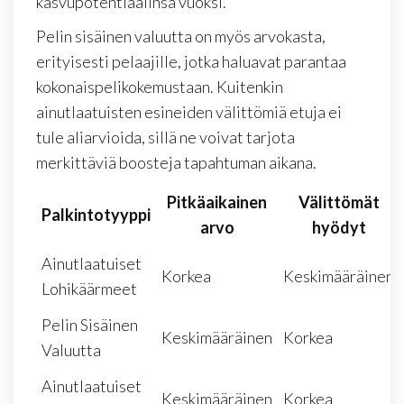
kasvupotentiaalinsa vuoksi.
Pelin sisäinen valuutta on myös arvokasta,
erityisesti pelaajille, jotka haluavat parantaa
kokonaispelikokemustaan. Kuitenkin
ainutlaatuisten esineiden välittömiä etuja ei
tule aliarvioida, sillä ne voivat tarjota
merkittäviä boosteja tapahtuman aikana.
Pitkäaikainen
Välittömät
Palkintotyyppi
arvo
hyödyt
Ainutlaatuiset
Korkea
Keskimääräinen
Lohikäärmeet
Pelin Sisäinen
Keskimääräinen
Korkea
Valuutta
Ainutlaatuiset
Keskimääräinen
Korkea