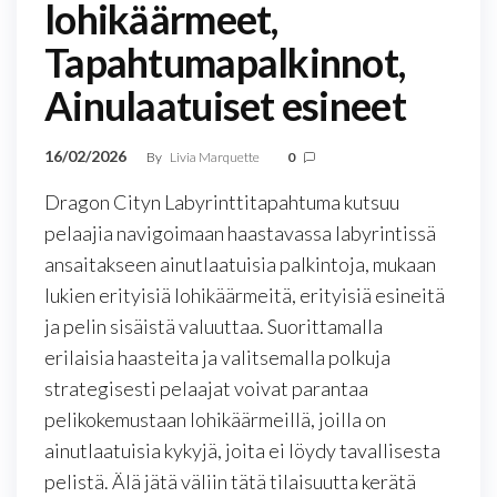
lohikäärmeet,
Tapahtumapalkinnot,
Ainulaatuiset esineet
16/02/2026
By
Livia Marquette
0
Dragon Cityn Labyrinttitapahtuma kutsuu
pelaajia navigoimaan haastavassa labyrintissä
ansaitakseen ainutlaatuisia palkintoja, mukaan
lukien erityisiä lohikäärmeitä, erityisiä esineitä
ja pelin sisäistä valuuttaa. Suorittamalla
erilaisia haasteita ja valitsemalla polkuja
strategisesti pelaajat voivat parantaa
pelikokemustaan lohikäärmeillä, joilla on
ainutlaatuisia kykyjä, joita ei löydy tavallisesta
pelistä. Älä jätä väliin tätä tilaisuutta kerätä