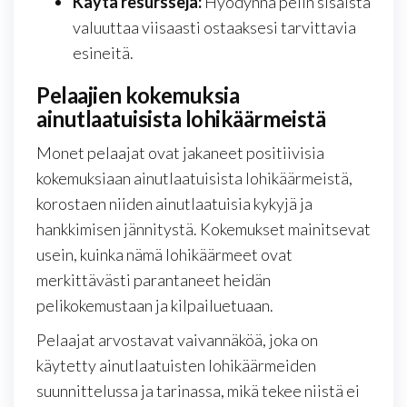
Käytä resursseja:
Hyödynnä pelin sisäistä
valuuttaa viisaasti ostaaksesi tarvittavia
esineitä.
Pelaajien kokemuksia
ainutlaatuisista lohikäärmeistä
Monet pelaajat ovat jakaneet positiivisia
kokemuksiaan ainutlaatuisista lohikäärmeistä,
korostaen niiden ainutlaatuisia kykyjä ja
hankkimisen jännitystä. Kokemukset mainitsevat
usein, kuinka nämä lohikäärmeet ovat
merkittävästi parantaneet heidän
pelikokemustaan ja kilpailuetuaan.
Pelaajat arvostavat vaivannäköä, joka on
käytetty ainutlaatuisten lohikäärmeiden
suunnittelussa ja tarinassa, mikä tekee niistä ei