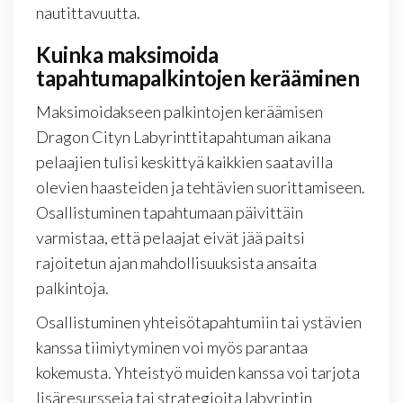
nautittavuutta.
Kuinka maksimoida
tapahtumapalkintojen kerääminen
Maksimoidakseen palkintojen keräämisen
Dragon Cityn Labyrinttitapahtuman aikana
pelaajien tulisi keskittyä kaikkien saatavilla
olevien haasteiden ja tehtävien suorittamiseen.
Osallistuminen tapahtumaan päivittäin
varmistaa, että pelaajat eivät jää paitsi
rajoitetun ajan mahdollisuuksista ansaita
palkintoja.
Osallistuminen yhteisötapahtumiin tai ystävien
kanssa tiimiytyminen voi myös parantaa
kokemusta. Yhteistyö muiden kanssa voi tarjota
lisäresursseja tai strategioita labyrintin