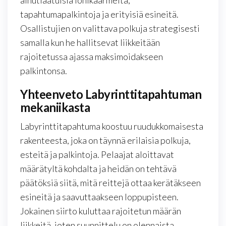
ainutlaatuisia lohikäärmeitä,
tapahtumapalkintoja ja erityisiä esineitä.
Osallistujien on valittava polkuja strategisesti
samalla kun he hallitsevat liikkeitään
rajoitetussa ajassa maksimoidakseen
palkintonsa.
Yhteenveto Labyrinttitapahtuman
mekaniikasta
Labyrinttitapahtuma koostuu ruudukkomaisesta
rakenteesta, joka on täynnä erilaisia polkuja,
esteitä ja palkintoja. Pelaajat aloittavat
määrätyltä kohdalta ja heidän on tehtävä
päätöksiä siitä, mitä reittejä ottaa kerätäkseen
esineitä ja saavuttaakseen loppupisteen.
Jokainen siirto kuluttaa rajoitetun määrän
liikkeitä, joten suunnittelu on olennaista.