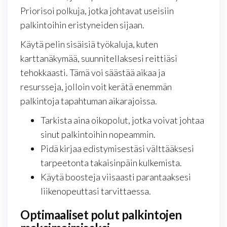
Priorisoi polkuja, jotka johtavat useisiin
palkintoihin eristyneiden sijaan.
Käytä pelin sisäisiä työkaluja, kuten
karttanäkymää, suunnitellaksesi reittiäsi
tehokkaasti. Tämä voi säästää aikaa ja
resursseja, jolloin voit kerätä enemmän
palkintoja tapahtuman aikarajoissa.
Tarkista aina oikopolut, jotka voivat johtaa
sinut palkintoihin nopeammin.
Pidä kirjaa edistymisestäsi välttääksesi
tarpeetonta takaisinpäin kulkemista.
Käytä boosteja viisaasti parantaaksesi
liikenopeuttasi tarvittaessa.
Optimaaliset polut palkintojen