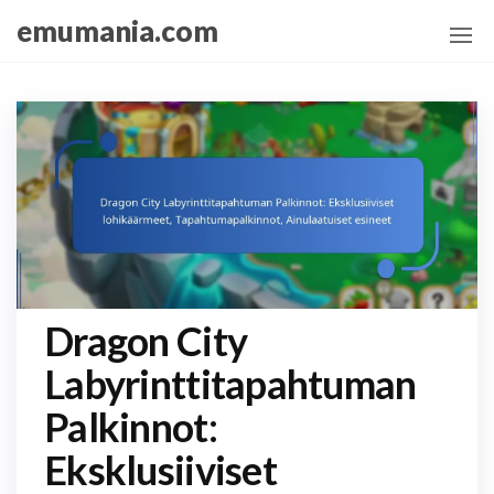
Skip
emumania.com
to
the
content
Dragon City
Labyrinttitapahtuman
Palkinnot:
Eksklusiiviset