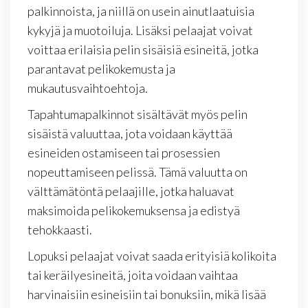
palkinnoista, ja niillä on usein ainutlaatuisia
kykyjä ja muotoiluja. Lisäksi pelaajat voivat
voittaa erilaisia pelin sisäisiä esineitä, jotka
parantavat pelikokemusta ja
mukautusvaihtoehtoja.
Tapahtumapalkinnot sisältävät myös pelin
sisäistä valuuttaa, jota voidaan käyttää
esineiden ostamiseen tai prosessien
nopeuttamiseen pelissä. Tämä valuutta on
välttämätöntä pelaajille, jotka haluavat
maksimoida pelikokemuksensa ja edistyä
tehokkaasti.
Lopuksi pelaajat voivat saada erityisiä kolikoita
tai keräilyesineitä, joita voidaan vaihtaa
harvinaisiin esineisiin tai bonuksiin, mikä lisää