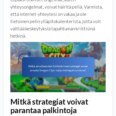
yhteysongelmat, voivat häiritä peliä. Varmista,
että internet-yhteytesi on vakaa ja ole
tietoinen pelin ylläpitokalenterista, jotta voit
välttää keskeytyksiä tapahtuman kriittisinä
hetkinä.
Mitkä strategiat voivat
parantaa palkintoja