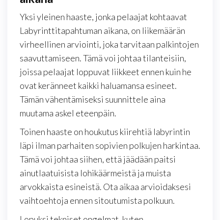
Yksi yleinen haaste, jonka pelaajat kohtaavat
Labyrinttitapahtuman aikana, on liikemäärän
virheellinen arviointi, joka tarvitaan palkintojen
saavuttamiseen. Tämä voi johtaa tilanteisiin,
joissa pelaajat loppuvat liikkeet ennen kuin he
ovat keränneet kaikki haluamansa esineet.
Tämän vähentämiseksi suunnittele aina
muutama askel eteenpäin.
Toinen haaste on houkutus kiirehtiä labyrintin
läpi ilman parhaiten sopivien polkujen harkintaa.
Tämä voi johtaa siihen, että jäädään paitsi
ainutlaatuisista lohikäärmeistä ja muista
arvokkaista esineistä. Ota aikaa arvioidaksesi
vaihtoehtoja ennen sitoutumista polkuun.
Lopuksi tekniset ongelmat, kuten