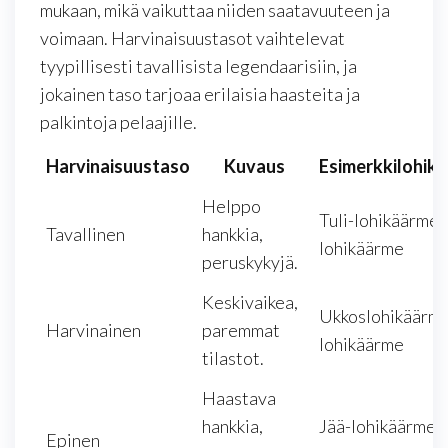
mukaan, mikä vaikuttaa niiden saatavuuteen ja
voimaan. Harvinaisuustasot vaihtelevat
tyypillisesti tavallisista legendaarisiin, ja
jokainen taso tarjoaa erilaisia haasteita ja
palkintoja pelaajille.
Harvinaisuustaso
Kuvaus
Esimerkkilohik
Helppo
Tuli-lohikäärme,
Tavallinen
hankkia,
lohikäärme
peruskykyjä.
Keskivaikea,
Ukkoslohikäärme
Harvinainen
paremmat
lohikäärme
tilastot.
Haastava
hankkia,
Jää-lohikäärme,
Epinen