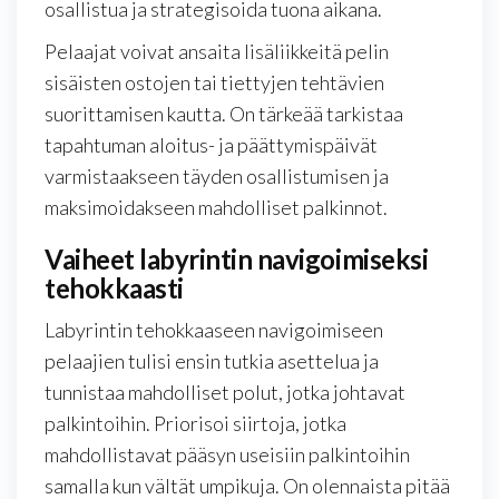
osallistua ja strategisoida tuona aikana.
Pelaajat voivat ansaita lisäliikkeitä pelin
sisäisten ostojen tai tiettyjen tehtävien
suorittamisen kautta. On tärkeää tarkistaa
tapahtuman aloitus- ja päättymispäivät
varmistaakseen täyden osallistumisen ja
maksimoidakseen mahdolliset palkinnot.
Vaiheet labyrintin navigoimiseksi
tehokkaasti
Labyrintin tehokkaaseen navigoimiseen
pelaajien tulisi ensin tutkia asettelua ja
tunnistaa mahdolliset polut, jotka johtavat
palkintoihin. Priorisoi siirtoja, jotka
mahdollistavat pääsyn useisiin palkintoihin
samalla kun vältät umpikuja. On olennaista pitää