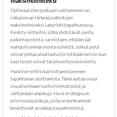
maksimoimiseksi
Optimaalisten polkujen valitseminen on
ratkaisevan tärkeää palkintojen
maksimoimiseksi Labyrinttitapahtumassa.
Keskity reitteihin, jotka yhdistävät useita
palkintopisteitä, varmistaen, että keräät
mahdollisimman monta esinettä. Jotkut polut
voivat johtaa ainutlaatuisiin lohikäärmeisiin, kun
taas toiset voivat tarjota erityisiä esineitä.
Harkitse reittisi kartoittamista ennen
tapahtuman aloittamista. Tämä auttaa sinua
visualisoimaan tuottoisimmat polut ja
välttämään umpikuja. Hyvä strategia on
priorisoida polkuja, joilla on korkeammat
keskittymät arvokkaista palkinnoista.