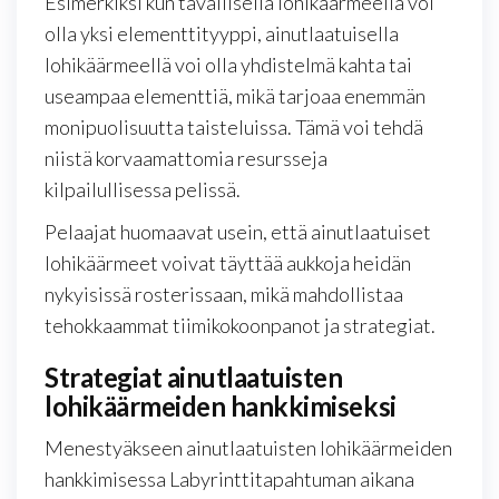
Esimerkiksi kun tavallisella lohikäärmeellä voi
olla yksi elementtityyppi, ainutlaatuisella
lohikäärmeellä voi olla yhdistelmä kahta tai
useampaa elementtiä, mikä tarjoaa enemmän
monipuolisuutta taisteluissa. Tämä voi tehdä
niistä korvaamattomia resursseja
kilpailullisessa pelissä.
Pelaajat huomaavat usein, että ainutlaatuiset
lohikäärmeet voivat täyttää aukkoja heidän
nykyisissä rosterissaan, mikä mahdollistaa
tehokkaammat tiimikokoonpanot ja strategiat.
Strategiat ainutlaatuisten
lohikäärmeiden hankkimiseksi
Menestyäkseen ainutlaatuisten lohikäärmeiden
hankkimisessa Labyrinttitapahtuman aikana