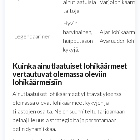
ainutlaatuisia
Varjolohikäärme
taitoja.
Hyvin
harvinainen,
Ajan lohikäärme,
Legendaarinen
huipputason
Avaruuden lohik
kykyjä.
Kuinka ainutlaatuiset lohikäärmeet
vertautuvat olemassa oleviin
lohikäärmeisiin
Ainutlaatuiset lohikäärmeet ylittävät yleensä
olemassa olevat lohikäärmeet kykyjen ja
tilastojen osalta. Ne on suunniteltu tarjoamaan
pelaajille uusia strategioita ja parantamaan
pelin dynamiikkaa.