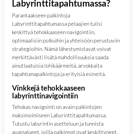
Labyrinttitapahtumassa?
Parantaakseen palkintoja
Labyrinttitapahtumassa pelaajien tulisi
keskittyä tehokkaaseen navigointiin,
optimaalisiin polkuihin ja yhteisöön perustuviin
strategioihin. Nämä lähestymistavat voivat
merkittävästi lisätä mahdollisuuksia saada
ainutlaatuisia lohikäärmeitä, arvokkaita
tapahtumapalkintoja ja erityisiä esineitä.
Vinkkejä tehokkaaseen
labyrinttinavigointiin
Tehokas navigointi on avain palkintojen
maksimoimiseen Labyrinttitapahtumassa.
Tutustu labyrintin asetteluun ja tunnista
avainalueet, joilla palkinnot ovat keskittyneet.