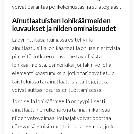
voivat parantaa pelikokemustasi ja strategiaasi.
Ainutlaatuisten lohikäärmeiden
kuvaukset ja niiden ominaisuudet
Labyrinttitapahtumassa esitellyillä
ainutlaatuisilla lohikäärmeillä on usein erityisiä
piirteitä, jotka erottavat ne tavallisista
lohikäärmeistä. Esimerkiksi joillakin voi olla
elementtikoostumuksia, jotka tarjoavat etuja
taisteluissa tai ainutlaatuisia taitoja, jotka
voivat auttaa resurssien tuottamisessa.
Jokaisella lohikäärmeellä on tyypillisesti
ainutlaatuinen ulkonäkö ja tarina, mikä lisää
niiden vetovoimaa. Pelaajat voivat odottaa
näkevänsä eloisia muotoiluja ja teemoja, jotka