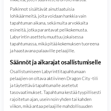
Palkinnot sisältävät ainutlaatuisia
lohikäärmeitä, joita voidaan hankkia vain
tapahtuman aikana, sekä muita arvokkaita
esineitä, jotka parantavat pelikokemusta.
Labyrintin asettelu muuttuu jokaisessa
tapahtumassa, mikä pitää kokemuksen tuoreena
ja haastavana palaaville pelaajille.
Säännöt ja aikarajat osallistumiselle
Osallistumiseen Labyrinttitapahtumaan
pelaajien on oltava aktiivinen Dragon City -tili
ja täytettävä tapahtumalle asetetut
tasovaatimukset. Tapahtuma kestää tyypillisesti
rajoitetun ajan, usein noin yhden tai kahden
viikon, mikä antaa pelaajille mahdollisuuden