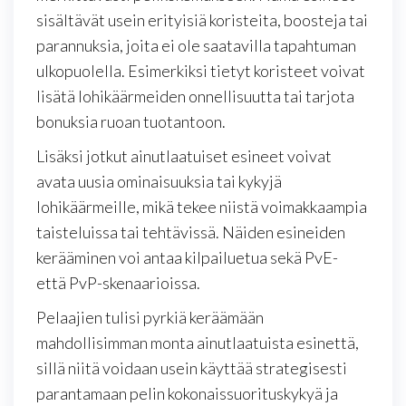
sisältävät usein erityisiä koristeita, boosteja tai
parannuksia, joita ei ole saatavilla tapahtuman
ulkopuolella. Esimerkiksi tietyt koristeet voivat
lisätä lohikäärmeiden onnellisuutta tai tarjota
bonuksia ruoan tuotantoon.
Lisäksi jotkut ainutlaatuiset esineet voivat
avata uusia ominaisuuksia tai kykyjä
lohikäärmeille, mikä tekee niistä voimakkaampia
taisteluissa tai tehtävissä. Näiden esineiden
kerääminen voi antaa kilpailuetua sekä PvE-
että PvP-skenaarioissa.
Pelaajien tulisi pyrkiä keräämään
mahdollisimman monta ainutlaatuista esinettä,
sillä niitä voidaan usein käyttää strategisesti
parantamaan pelin kokonaissuorituskykyä ja