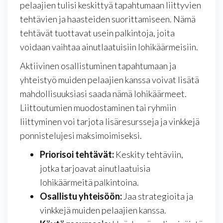
pelaajien tulisi keskittyä tapahtumaan liittyvien
tehtävien ja haasteiden suorittamiseen. Nämä
tehtävät tuottavat usein palkintoja, joita
voidaan vaihtaa ainutlaatuisiin lohikäärmeisiin.
Aktiivinen osallistuminen tapahtumaan ja
yhteistyö muiden pelaajien kanssa voivat lisätä
mahdollisuuksiasi saada nämä lohikäärmeet.
Liittoutumien muodostaminen tai ryhmiin
liittyminen voi tarjota lisäresursseja ja vinkkejä
ponnistelujesi maksimoimiseksi.
Priorisoi tehtävät:
Keskity tehtäviin,
jotka tarjoavat ainutlaatuisia
lohikäärmeitä palkintoina.
Osallistu yhteisöön:
Jaa strategioita ja
vinkkejä muiden pelaajien kanssa.