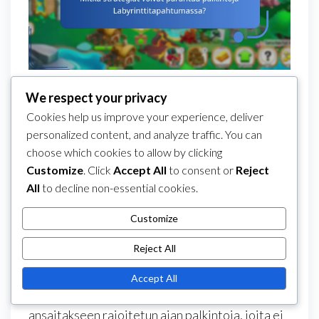
Mitkä ainutlaatuiset
We respect your privacy
esineet ovat esillä Dragon
Cookies help us improve your experience, deliver
personalized content, and analyze traffic. You can
Cityn
choose which cookies to allow by clicking
Labyrinttitapahtumassa?
Customize
. Click
Accept All
to consent or
Reject
All
to decline non-essential cookies.
Dragon Cityn Labyrinttitapahtuma esittelee
erilaisia ainutlaatuisia esineitä, jotka
Customize
parantavat pelikokemusta ja tarjoavat
Reject All
ainutlaatuisia palkintoja. Pelaajat voivat kerätä
näitä esineitä avatakseen erityisiä
Accept All
lohikäärmeitä, saadakseen strategisia etuja ja
ansaitakseen rajoitetun ajan palkintoja, joita ei