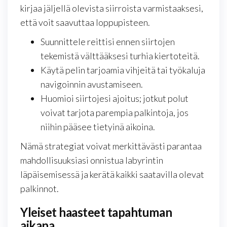
kirjaa jäljellä olevista siirroista varmistaaksesi,
että voit saavuttaa loppupisteen.
Suunnittele reittisi ennen siirtojen
tekemistä välttääksesi turhia kiertoteitä.
Käytä pelin tarjoamia vihjeitä tai työkaluja
navigoinnin avustamiseen.
Huomioi siirtojesi ajoitus; jotkut polut
voivat tarjota parempia palkintoja, jos
niihin pääsee tietyinä aikoina.
Nämä strategiat voivat merkittävästi parantaa
mahdollisuuksiasi onnistua labyrintin
läpäisemisessä ja kerätä kaikki saatavilla olevat
palkinnot.
Yleiset haasteet tapahtuman
aikana