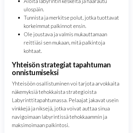
Aloita labyrintin keskeltä ja haarautu
ulospäin.
Tunnista ja merkitse polut, jotka tuottavat
korkeimmat palkinnot ensin.
Ole joustava ja valmis mukauttamaan
reittiäsi sen mukaan, mitä palkintoja
kohtaat.
Yhteisön strategiat tapahtuman
onnistumiseksi
Yhteisöön osallistuminen voi tarjota arvokkaita
näkemyksiä tehokkaista strategioista
Labyrinttitapahtumassa. Pelaajat jakavat usein
vinkkejä ja niksejä, jotka voivat auttaa sinua
navigoimaan labyrintissä tehokkaammin ja
maksimoimaan palkintosi.