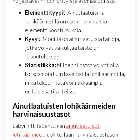
heijastavat niiden erityistä asemaa pelissä.
Elementtityypit:
Ainutlaatuisilla
lohikäärmeillä on usein harvinaisia
elementtikoostumuksia.
Kyvyt:
Monilla on ainutlaatuisia taitoja,
jotka voivat vaikuttaa taistelun
lopputulokseen.
Statistiikka:
Niiden tilastot voivat olla
korkeampia kuin tavallisilla lohikäärmeillä,
mikä tekee niistä voimakkaampia
erilaisissa tilanteissa.
Ainutlaatuisten lohikäärmeiden
harvinaisuustasot
Labyrinttitapahtuman
ainutlaatuiset
lohikäärmeet
luokitellaan harvinaisuustason