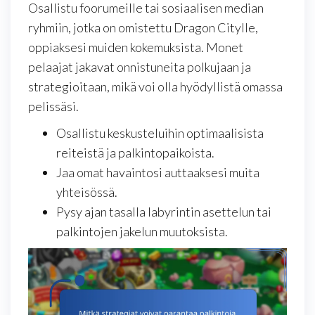
Osallistu foorumeille tai sosiaalisen median
ryhmiin, jotka on omistettu Dragon Citylle,
oppiaksesi muiden kokemuksista. Monet
pelaajat jakavat onnistuneita polkujaan ja
strategioitaan, mikä voi olla hyödyllistä omassa
pelissäsi.
Osallistu keskusteluihin optimaalisista
reiteistä ja palkintopaikoista.
Jaa omat havaintosi auttaaksesi muita
yhteisössä.
Pysy ajan tasalla labyrintin asettelun tai
palkintojen jakelun muutoksista.