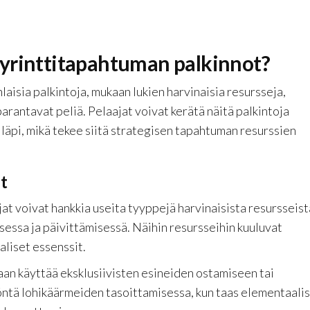
byrinttitapahtuman palkinnot?
aisia palkintoja, mukaan lukien harvinaisia resursseja,
parantavat peliä. Pelaajat voivat kerätä näitä palkintoja
 läpi, mikä tekee siitä strategisen tapahtuman resurssien
t
t voivat hankkia useita tyyppejä harvinaisista resursseist
sessa ja päivittämisessä. Näihin resursseihin kuuluvat
aaliset essenssit.
aan käyttää eksklusiivisten esineiden ostamiseen tai
ntä lohikäärmeiden tasoittamisessa, kun taas elementaali