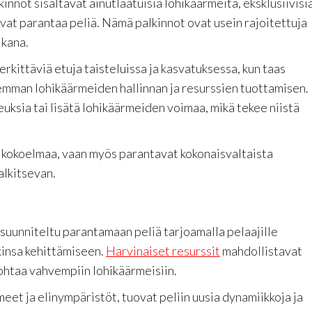
nnot sisältävät ainutlaatuisia lohikäärmeitä, eksklusiivisi
ivat parantaa peliä. Nämä palkinnot ovat usein rajoitettuja
ikana.
rkittäviä etuja taisteluissa ja kasvatuksessa, kun taas
emman lohikäärmeiden hallinnan ja resurssien tuottamisen.
uksia tai lisätä lohikäärmeiden voimaa, mikä tekee niistä
n kokoelmaa, vaan myös parantavat kokonaisvaltaista
alkitsevan.
suunniteltu parantamaan peliä tarjoamalla pelaajille
kinsa kehittämiseen.
Harvinaiset resurssit
mahdollistavat
ohtaa vahvempiin lohikäärmeisiin.
meet ja elinympäristöt, tuovat peliin uusia dynamiikkoja ja