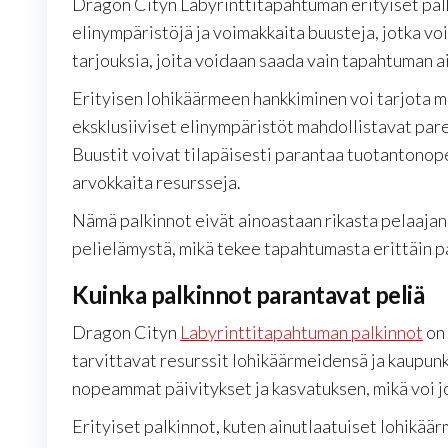
Dragon Cityn Labyrinttitapahtuman erityiset palki
elinympäristöjä ja voimakkaita buusteja, jotka vo
tarjouksia, joita voidaan saada vain tapahtuman a
Erityisen lohikäärmeen hankkiminen voi tarjota me
eksklusiiviset elinympäristöt mahdollistavat par
Buustit voivat tilapäisesti parantaa tuotantonope
arvokkaita resursseja.
Nämä palkinnot eivät ainoastaan rikasta pelaaja
pelielämystä, mikä tekee tapahtumasta erittäin p
Kuinka palkinnot parantavat peliä
Dragon Cityn
Labyrinttitapahtuman palkinnot
on 
tarvittavat resurssit lohikäärmeidensä ja kaupun
nopeammat päivitykset ja kasvatuksen, mikä voi j
Erityiset palkinnot, kuten ainutlaatuiset lohikäär