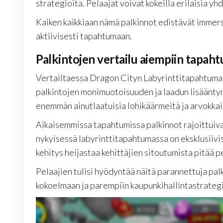
strategioita. Pelaajat voivat kokeilla erilaisia yh
Kaiken kaikkiaan nämä palkinnot edistävät immer
aktiivisesti tapahtumaan.
Palkintojen vertailu aiempiin tapaht
Vertailtaessa Dragon Cityn Labyrinttitapahtuman
palkintojen monimuotoisuuden ja laadun lisäänt
enemmän ainutlaatuisia lohikäärmeitä ja arvokkaita
Aikaisemmissa tapahtumissa palkinnot rajoittuivat
nykyisessä labyrinttitapahtumassa on eksklusiivisi
kehitys heijastaa kehittäjien sitoutumista pitää pe
Pelaajien tulisi hyödyntää näitä parannettuja pal
kokoelmaan ja parempiin kaupunkihallintastrategi