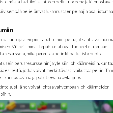
distelmiä ja taktiikoita, pitäen pelin tuoreena ja kiinnostava
siivisempää pelielämystä, kannustaen pelaajia osallistuma
umiin
 palkintoja aiempiin tapahtumiin, pelaajat saattavat huom
ymisen. Viimeisimmät tapahtumat ovat tuoneet mukanaan
 resursseja, mikä parantaa pelin kilpailullista puolta.
 usein perusresursseihin ja yleisiin lohikäärmeisiin, kun ta
a esineitä, jotka voivat merkittävästi vaikuttaa peliin. Tä
li kiinnostavana ja palkitsevana pelaajille.
kintoja, sillä ne voivat johtaa vahvempaan lohikäärmeiden
oihin.