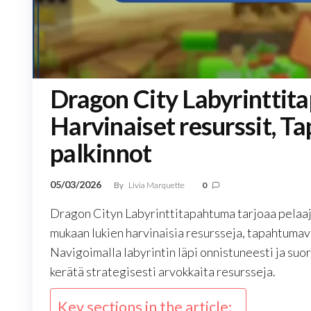
Dragon City Labyrinttit
Harvinaiset resurssit, T
palkinnot
05/03/2026
By
Livia Marquette
0
Dragon Cityn Labyrinttitapahtuma tarjoaa pelaajil
mukaan lukien harvinaisia resursseja, tapahtumava
Navigoimalla labyrintin läpi onnistuneesti ja suo
kerätä strategisesti arvokkaita resursseja.
Key sections in the article: