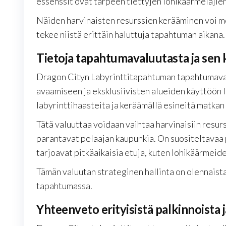
essenssit ovat tarpeen tiettyjen lohikäärmelajie
Näiden harvinaisten resurssien kerääminen voi me
tekee niistä erittäin haluttuja tapahtuman aikana.
Tietoja tapahtumavaluutasta ja sen 
Dragon Cityn Labyrinttitapahtuman tapahtumaval
avaamiseen ja eksklusiivisten alueiden käyttöön l
labyrinttihaasteita ja keräämällä esineitä matkan 
Tätä valuuttaa voidaan vaihtaa harvinaisiin resurs
parantavat pelaajan kaupunkia. On suositeltavaa 
tarjoavat pitkäaikaisia etuja, kuten lohikäärmeid
Tämän valuutan strateginen hallinta on olennaista
tapahtumassa.
Yhteenveto erityisistä palkinnoista 