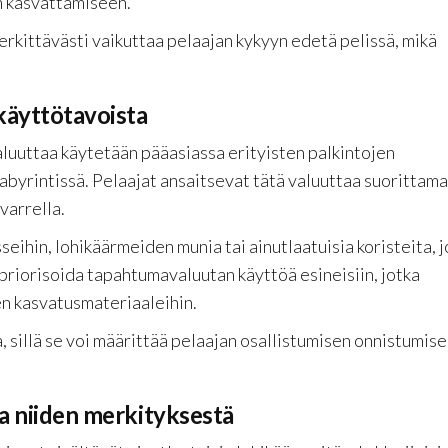
n kasvattamiseen.
rkittävästi vaikuttaa pelaajan kykyyn edetä pelissä, mikä
käyttötavoista
uuttaa käytetään pääasiassa erityisten palkintojen
abyrintissä. Pelaajat ansaitsevat tätä valuuttaa suorittama
varrella.
seihin, lohikäärmeiden munia tai ainutlaatuisia koristeita, 
priorisoida tapahtumavaluutan käyttöä esineisiin, jotka
en kasvatusmateriaaleihin.
, sillä se voi määrittää pelaajan osallistumisen onnistumis
ja niiden merkityksestä