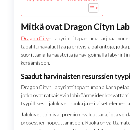
Mitkä ovat Dragon Cityn La
Dragon City
n Labyrinttitapahtuma tarjoaa monenl
tapahtumavaluuttaa ja erityisiä palkintoja, jotka 
suorittamalla haasteita ja navigoimalla labyrintin
keräämiseen.
Saadut harvinaisten resurssien tyypi
Dragon Cityn Labyrinttitapahtuman aikana pelaaja
jotka ovat ratkaisevia lohikäärmeiden kasvattami
tyypillisesti jalokivet, ruoka ja erilaiset element
Jalokivet toimivat premium-valuuttana, jota void
prosessien nopeuttamiseen. Ruoka on välttämätö