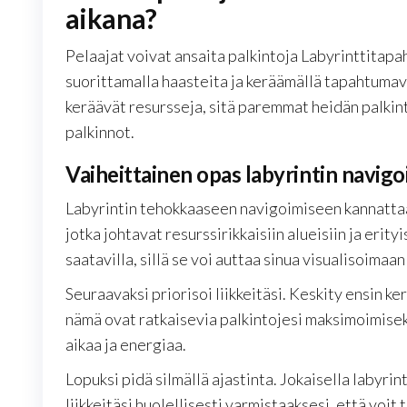
aikana?
Pelaajat voivat ansaita palkintoja Labyrinttitapa
suorittamalla haasteita ja keräämällä tapahtumava
keräävät resursseja, sitä paremmat heidän palkint
palkinnot.
Vaiheittainen opas labyrintin navig
Labyrintin tehokkaaseen navigoimiseen kannattaa
jotka johtavat resurssirikkaisiin alueisiin ja erity
saatavilla, sillä se voi auttaa sinua visualisoimaan
Seuraavaksi priorisoi liikkeitäsi. Keskity ensin k
nämä ovat ratkaisevia palkintojesi maksimoimiseks
aikaa ja energiaa.
Lopuksi pidä silmällä ajastinta. Jokaisella labyrin
liikkeitäsi huolellisesti varmistaaksesi, että voit