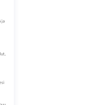
 ja
lut,
esi
puu.