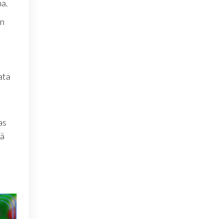
na.
an
ata
as
mä