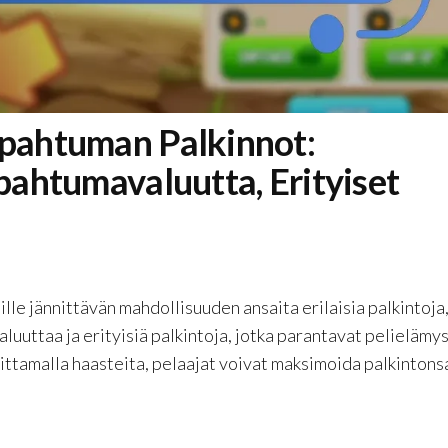
apahtuman Palkinnot:
apahtumavaluutta, Erityiset
le jännittävän mahdollisuuden ansaita erilaisia palkintoja
luuttaa ja erityisiä palkintoja, jotka parantavat pelielämys
rittamalla haasteita, pelaajat voivat maksimoida palkintonsa