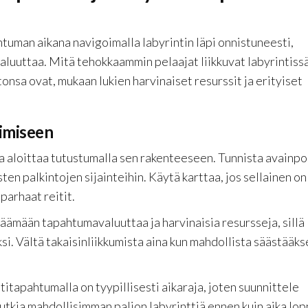
htuman aikana navigoimalla labyrintin läpi onnistuneesti,
luuttaa. Mitä tehokkaammin pelaajat liikkuvat labyrintissä
onsa ovat, mukaan lukien harvinaiset resurssit ja erityiset
oimiseen
 aloittaa tutustumalla sen rakenteeseen. Tunnista avainpo
isten palkintojen sijainteihin. Käytä karttaa, jos sellainen on
 parhaat reitit.
eräämään tapahtumavaluuttaa ja harvinaisia resursseja, sillä
i. Vältä takaisinliikkumista aina kun mahdollista säästääks
ttitapahtumalla on tyypillisesti aikaraja, joten suunnittele
 tutkia mahdollisimman paljon labyrinttiä ennen kuin aika lop