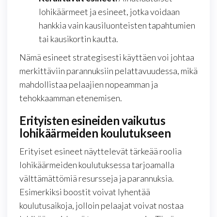
lohikäärmeet ja esineet, jotka voidaan
hankkia vain kausiluonteisten tapahtumien
tai kausikortin kautta.
Nämä esineet strategisesti käyttäen voi johtaa
merkittäviin parannuksiin pelattavuudessa, mikä
mahdollistaa pelaajien nopeamman ja
tehokkaamman etenemisen.
Erityisten esineiden vaikutus
lohikäärmeiden koulutukseen
Erityiset esineet näyttelevät tärkeää roolia
lohikäärmeiden koulutuksessa tarjoamalla
välttämättömiä resursseja ja parannuksia.
Esimerkiksi boostit voivat lyhentää
koulutusaikoja, jolloin pelaajat voivat nostaa