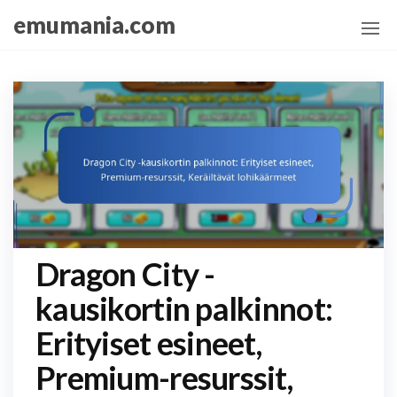
Skip
emumania.com
to
the
content
Dragon City -
kausikortin palkinnot:
Erityiset esineet,
Premium-resurssit,