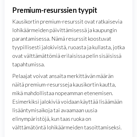
Premium-resurssien tyypit
Kausikortin premium-resurssit ovat ratkaisevia
lohikäärmeiden päivittämisessä ja kaupungin
parantamisessa. Nämä resurssit koostuvat
tyypillisesti jalokivistä, ruoasta ja kullasta, jotka
ovat välttämättömiä erilaisissa pelin sisäisissä
tapahtumissa.
Pelaajat voivat ansaita merkittävän määrän
näitä premium-resursseja kausikortin kautta,
mikä mahdollistaa nopeamman etenemisen.
Esimerkiksi jalokiviä voidaan käyttää lisäämään
lisääntymisaikoja tai avaamaan uusia
elinympäristöjä, kun taas ruoka on
välttämätöntä lohikäärmeiden tasoittamiseksi.