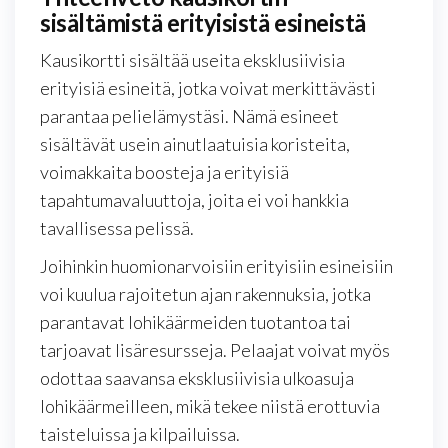
sisältämistä erityisistä esineistä
Kausikortti sisältää useita eksklusiivisia
erityisiä esineitä, jotka voivat merkittävästi
parantaa pelielämystäsi. Nämä esineet
sisältävät usein ainutlaatuisia koristeita,
voimakkaita boosteja ja erityisiä
tapahtumavaluuttoja, joita ei voi hankkia
tavallisessa pelissä.
Joihinkin huomionarvoisiin erityisiin esineisiin
voi kuulua rajoitetun ajan rakennuksia, jotka
parantavat lohikäärmeiden tuotantoa tai
tarjoavat lisäresursseja. Pelaajat voivat myös
odottaa saavansa eksklusiivisia ulkoasuja
lohikäärmeilleen, mikä tekee niistä erottuvia
taisteluissa ja kilpailuissa.