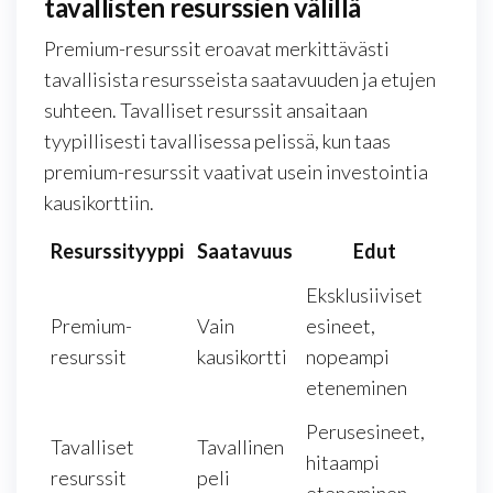
tavallisten resurssien välillä
Premium-resurssit eroavat merkittävästi
tavallisista resursseista saatavuuden ja etujen
suhteen. Tavalliset resurssit ansaitaan
tyypillisesti tavallisessa pelissä, kun taas
premium-resurssit vaativat usein investointia
kausikorttiin.
Resurssityyppi
Saatavuus
Edut
Eksklusiiviset
Premium-
Vain
esineet,
resurssit
kausikortti
nopeampi
eteneminen
Perusesineet,
Tavalliset
Tavallinen
hitaampi
resurssit
peli