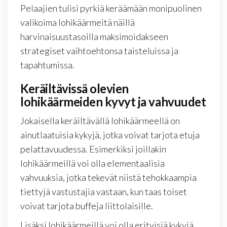
Pelaajien tulisi pyrkiä keräämään monipuolinen
valikoima lohikäärmeitä näillä
harvinaisuustasoilla maksimoidakseen
strategiset vaihtoehtonsa taisteluissa ja
tapahtumissa.
Keräiltävissä olevien
lohikäärmeiden kyvyt ja vahvuudet
Jokaisella keräiltävällä lohikäärmeellä on
ainutlaatuisia kykyjä, jotka voivat tarjota etuja
pelattavuudessa. Esimerkiksi joillakin
lohikäärmeillä voi olla elementaalisia
vahvuuksia, jotka tekevät niistä tehokkaampia
tiettyjä vastustajia vastaan, kun taas toiset
voivat tarjota buffeja liittolaisille.
Lisäksi lohikäärmeillä voi olla erityisiä kykyjä,