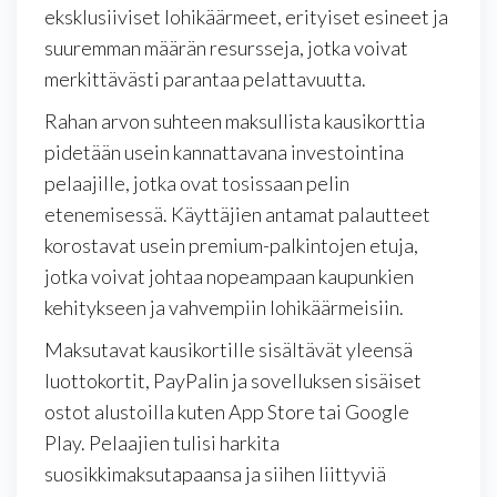
eksklusiiviset lohikäärmeet, erityiset esineet ja
suuremman määrän resursseja, jotka voivat
merkittävästi parantaa pelattavuutta.
Rahan arvon suhteen maksullista kausikorttia
pidetään usein kannattavana investointina
pelaajille, jotka ovat tosissaan pelin
etenemisessä. Käyttäjien antamat palautteet
korostavat usein premium-palkintojen etuja,
jotka voivat johtaa nopeampaan kaupunkien
kehitykseen ja vahvempiin lohikäärmeisiin.
Maksutavat kausikortille sisältävät yleensä
luottokortit, PayPalin ja sovelluksen sisäiset
ostot alustoilla kuten App Store tai Google
Play. Pelaajien tulisi harkita
suosikkimaksutapaansa ja siihen liittyviä