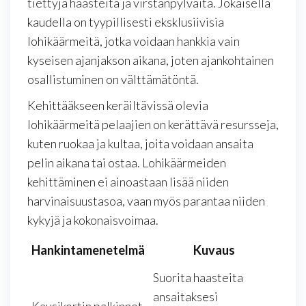
tiettyjä haasteita ja virstanpylväitä. Jokaisella
kaudella on tyypillisesti eksklusiivisia
lohikäärmeitä, jotka voidaan hankkia vain
kyseisen ajanjakson aikana, joten ajankohtainen
osallistuminen on välttämätöntä.
Kehittääkseen keräiltävissä olevia
lohikäärmeitä pelaajien on kerättävä resursseja,
kuten ruokaa ja kultaa, joita voidaan ansaita
pelin aikana tai ostaa. Lohikäärmeiden
kehittäminen ei ainoastaan lisää niiden
harvinaisuustasoa, vaan myös parantaa niiden
kykyjä ja kokonaisvoimaa.
Hankintamenetelmä
Kuvaus
Suorita haasteita
ansaitaksesi
Kausikortin palkinnot