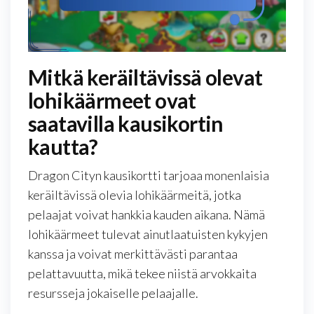
Mitkä keräiltävissä olevat
lohikäärmeet ovat
saatavilla kausikortin
kautta?
Dragon Cityn kausikortti tarjoaa monenlaisia
keräiltävissä olevia lohikäärmeitä, jotka
pelaajat voivat hankkia kauden aikana. Nämä
lohikäärmeet tulevat ainutlaatuisten kykyjen
kanssa ja voivat merkittävästi parantaa
pelattavuutta, mikä tekee niistä arvokkaita
resursseja jokaiselle pelaajalle.