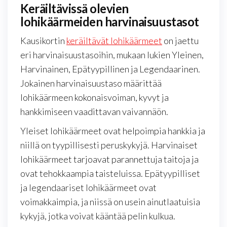
Keräiltävissä olevien
lohikäärmeiden harvinaisuustasot
Kausikortin
keräiltävät lohikäärmeet
on jaettu
eri harvinaisuustasoihin, mukaan lukien Yleinen,
Harvinainen, Epätyypillinen ja Legendaarinen.
Jokainen harvinaisuustaso määrittää
lohikäärmeen kokonaisvoiman, kyvyt ja
hankkimiseen vaadittavan vaivannäön.
Yleiset lohikäärmeet ovat helpoimpia hankkia ja
niillä on tyypillisesti peruskykyjä. Harvinaiset
lohikäärmeet tarjoavat parannettuja taitoja ja
ovat tehokkaampia taisteluissa. Epätyypilliset
ja legendaariset lohikäärmeet ovat
voimakkaimpia, ja niissä on usein ainutlaatuisia
kykyjä, jotka voivat kääntää pelin kulkua.