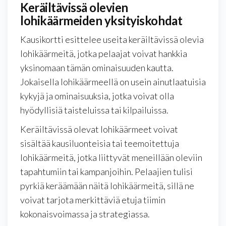
Keräiltävissä olevien
lohikäärmeiden yksityiskohdat
Kausikortti esittelee useita keräiltävissä olevia
lohikäärmeitä, jotka pelaajat voivat hankkia
yksinomaan tämän ominaisuuden kautta.
Jokaisella lohikäärmeellä on usein ainutlaatuisia
kykyjä ja ominaisuuksia, jotka voivat olla
hyödyllisiä taisteluissa tai kilpailuissa.
Keräiltävissä olevat lohikäärmeet voivat
sisältää kausiluonteisia tai teemoitettuja
lohikäärmeitä, jotka liittyvät meneillään oleviin
tapahtumiin tai kampanjoihin. Pelaajien tulisi
pyrkiä keräämään näitä lohikäärmeitä, sillä ne
voivat tarjota merkittäviä etuja tiimin
kokonaisvoimassa ja strategiassa.