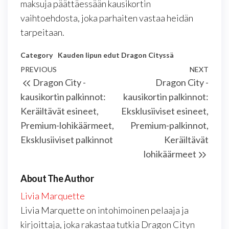
maksuja päättäessään kausikortin
vaihtoehdosta, joka parhaiten vastaa heidän
tarpeitaan.
Category
Kauden lipun edut Dragon Cityssä
Post
Previous
PREVIOUS
NEXT
Next
Dragon City -
Dragon City -
navigation
Post
Post
kausikortin palkinnot:
kausikortin palkinnot:
Keräiltävät esineet,
Eksklusiiviset esineet,
Premium-lohikäärmeet,
Premium-palkinnot,
Eksklusiiviset palkinnot
Keräiltävät
lohikäärmeet
About The Author
Livia Marquette
Livia Marquette on intohimoinen pelaaja ja
kirjoittaja, joka rakastaa tutkia Dragon Cityn