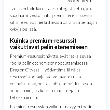
eteneminen
Tämä vertailu korostaa strategista etua, joka
saadaan investoimalla premium-resursseihin,
sillä ne voivat merkittävästi parantaa pelaajan
kykyjä pelissä.
Kuinka premium-resurssit
vaikuttavat pelin etenemiseen
Premium-resurssit näyttelevät ratkaisevaa
roolia pelin etenemisen nopeuttamisessa
Dragon Cityssä. Hyödyntämällä näitä
resursseja pelaajat voivat avata uusia
ominaisuuksia, nostaa lohikäärmeiden tasoa
nopeammin ja rakentaa kaupunkejaan
tehokkaammin.
Premium-resurssien vaikutus näkyy eri pelin