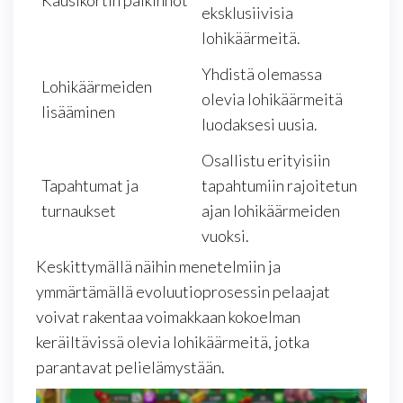
eksklusiivisia
lohikäärmeitä.
Yhdistä olemassa
Lohikäärmeiden
olevia lohikäärmeitä
lisääminen
luodaksesi uusia.
Osallistu erityisiin
Tapahtumat ja
tapahtumiin rajoitetun
turnaukset
ajan lohikäärmeiden
vuoksi.
Keskittymällä näihin menetelmiin ja
ymmärtämällä evoluutioprosessin pelaajat
voivat rakentaa voimakkaan kokoelman
keräiltävissä olevia lohikäärmeitä, jotka
parantavat pelielämystään.