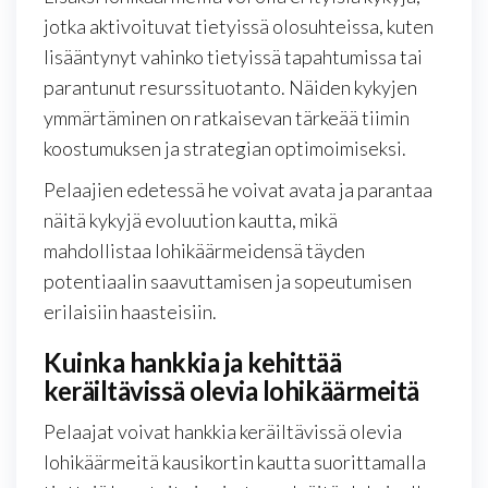
jotka aktivoituvat tietyissä olosuhteissa, kuten
lisääntynyt vahinko tietyissä tapahtumissa tai
parantunut resurssituotanto. Näiden kykyjen
ymmärtäminen on ratkaisevan tärkeää tiimin
koostumuksen ja strategian optimoimiseksi.
Pelaajien edetessä he voivat avata ja parantaa
näitä kykyjä evoluution kautta, mikä
mahdollistaa lohikäärmeidensä täyden
potentiaalin saavuttamisen ja sopeutumisen
erilaisiin haasteisiin.
Kuinka hankkia ja kehittää
keräiltävissä olevia lohikäärmeitä
Pelaajat voivat hankkia keräiltävissä olevia
lohikäärmeitä kausikortin kautta suorittamalla