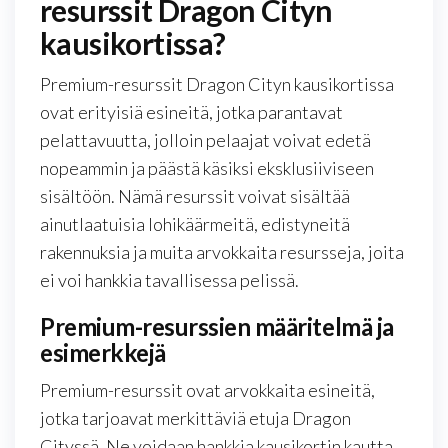
resurssit Dragon Cityn
kausikortissa?
Premium-resurssit Dragon Cityn kausikortissa
ovat erityisiä esineitä, jotka parantavat
pelattavuutta, jolloin pelaajat voivat edetä
nopeammin ja päästä käsiksi eksklusiiviseen
sisältöön. Nämä resurssit voivat sisältää
ainutlaatuisia lohikäärmeitä, edistyneitä
rakennuksia ja muita arvokkaita resursseja, joita
ei voi hankkia tavallisessa pelissä.
Premium-resurssien määritelmä ja
esimerkkejä
Premium-resurssit ovat arvokkaita esineitä,
jotka tarjoavat merkittäviä etuja Dragon
Cityssä. Ne voidaan hankkia kausikortin kautta