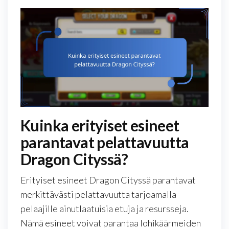
Kuinka erityiset esineet
parantavat pelattavuutta
Dragon Cityssä?
Erityiset esineet Dragon Cityssä parantavat
merkittävästi pelattavuutta tarjoamalla
pelaajille ainutlaatuisia etuja ja resursseja.
Nämä esineet voivat parantaa lohikäärmeiden