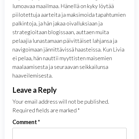
lumoavaa maailmaa. Hänellä on kyky löytää
piilotettuja aarteita ja maksimoida tapahtumien
palkintoja, ja hän jakaa oivalluksiaan ja
strategioitaan blogissaan, auttaen muita
pelaajia lunastamaan päivittäiset lahjansa ja
navigoimaan jännittävissä haasteissa. Kun Livia
ei pelaa, hän nauttii myyttisten maisemien
maalaamisesta ja seuraavan seikkailunsa
haaveilemisesta.
Leave a Reply
Your email address will not be published.
Required fields are marked
*
Comment
*