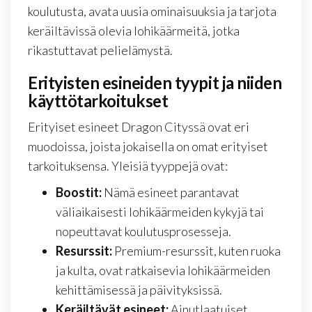
koulutusta, avata uusia ominaisuuksia ja tarjota
keräiltävissä olevia lohikäärmeitä, jotka
rikastuttavat pelielämystä.
Erityisten esineiden tyypit ja niiden
käyttötarkoitukset
Erityiset esineet Dragon Cityssä ovat eri
muodoissa, joista jokaisella on omat erityiset
tarkoituksensa. Yleisiä tyyppejä ovat:
Boostit:
Nämä esineet parantavat
väliaikaisesti lohikäärmeiden kykyjä tai
nopeuttavat koulutusprosesseja.
Resurssit:
Premium-resurssit, kuten ruoka
ja kulta, ovat ratkaisevia lohikäärmeiden
kehittämisessä ja päivityksissä.
Keräiltävät esineet:
Ainutlaatuiset