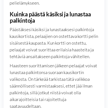
pelielämykseen.
Kuinka päästä käsiksi ja lunastaa
palkintoja
Päästäksesi käsiksi ja lunastaaksesi palkintoja
kausikortista, pelaajien on ostettava kortti pelin
sisäisestä kaupasta. Kun kortti on ostettu,
pelaajat voivat suorittaa erilaisia haasteita ja
tehtäviä ansaitakseen palkintoja vähitellen.
Haasteen suorittamisen jälkeen pelaajat voivat
lunastaa palkintonsa suoraan kausikortin
valikosta. On tärkeää tarkistaa tätä valikkoa
säännöllisesti varmistaaksesi, ettet jää ilman
palkintoja, sillä jotkut niistä voivat olla
aikarajoitteisia tai rajoitettuja
saatavuudeltaan.