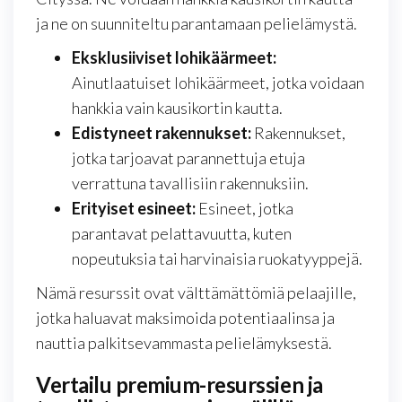
ja ne on suunniteltu parantamaan pelielämystä.
Eksklusiiviset lohikäärmeet:
Ainutlaatuiset lohikäärmeet, jotka voidaan
hankkia vain kausikortin kautta.
Edistyneet rakennukset:
Rakennukset,
jotka tarjoavat parannettuja etuja
verrattuna tavallisiin rakennuksiin.
Erityiset esineet:
Esineet, jotka
parantavat pelattavuutta, kuten
nopeutuksia tai harvinaisia ruokatyyppejä.
Nämä resurssit ovat välttämättömiä pelaajille,
jotka haluavat maksimoida potentiaalinsa ja
nauttia palkitsevammasta pelielämyksestä.
Vertailu premium-resurssien ja