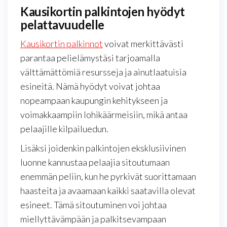
Kausikortin palkintojen hyödyt
pelattavuudelle
Kausikortin palkinnot
voivat merkittävästi
parantaa pelielämystäsi tarjoamalla
välttämättömiä resursseja ja ainutlaatuisia
esineitä. Nämä hyödyt voivat johtaa
nopeampaan kaupungin kehitykseen ja
voimakkaampiin lohikäärmeisiin, mikä antaa
pelaajille kilpailuedun.
Lisäksi joidenkin palkintojen eksklusiivinen
luonne kannustaa pelaajia sitoutumaan
enemmän peliin, kun he pyrkivät suorittamaan
haasteita ja avaamaan kaikki saatavilla olevat
esineet. Tämä sitoutuminen voi johtaa
miellyttävämpään ja palkitsevampaan