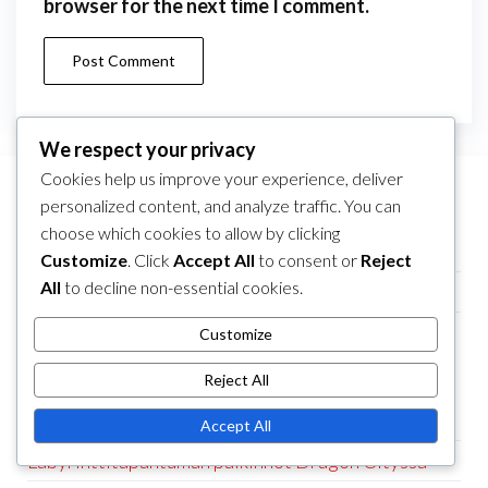
browser for the next time I comment.
We respect your privacy
Cookies help us improve your experience, deliver
personalized content, and analyze traffic. You can
LINKIT
choose which cookies to allow by clicking
Tietoa meistä
Customize
. Click
Accept All
to consent or
Reject
All
to decline non-essential cookies.
Ota yhteyttä
Selaa
Customize
Reject All
KATEGORIAT
Kauden lipun edut Dragon Cityssä
Accept All
Labyrinttitapahtuman palkinnot Dragon Cityssä