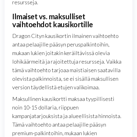
resursseja.
Ilmaiset vs. maksulliset
vaihtoehdot kausikortille
Dragon Cityn kausikortin ilmainen vaihtoehto
antaa pelaajille pääsyn peruspalkintoihin,
mukaan lukien joitakin keräiltävissä olevia
lohikäärmeitä ja rajoitettuja resursseja. Vaikka
tämä vaihtoehto tarjoaa maistiaisen saatavilla
olevista palkinnoista, se ei sisällä maksullisen
version täydellistä etujen valikoimaa.
Maksullinen kausikortti maksaa tyypillisesti
noin 10-15 dollaria, riippuen
kampanjatarjouksista ja alueellisista hinnoista.
Tämä vaihtoehto antaa pelaajille pääsyn
premium-palkintoihin, mukaan lukien