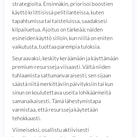
strategioita. Ensinnäkin, priorisoi boostien
käyttö kriittisissä pelitilanteissa, kuten
tapahtumissa tai taisteluissa, saadaksesi
kilpailuetua. Ajoitus on tärkeää; näiden
esineiden käyttö silloin, kun niillä on eniten
vaikutusta, tuottaa parempia tuloksia.
Seuraavaksi, keskity keräämään ja käyttämään
premium-resursseja viisaasti. Vältä niiden
tuhlaamista sattumanvaraisesti; sen sijaan
säästä niitä merkittäviin päivityksiin tai kun
sinun on koulutettava useita lohikäärmeitä
samanaikaisesti. Tämä lähestymistapa
varmistaa, että resursseja käytetään
tehokkaasti.
Viimeiseksi, osallistu aktiivisesti