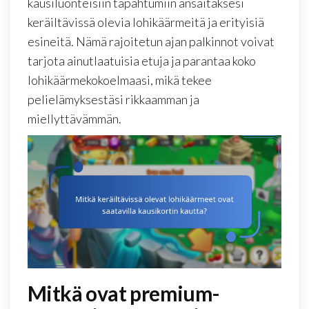
kausiluonteisiin tapahtumiin ansaitaksesi
keräiltävissä olevia lohikäärmeitä ja erityisiä
esineitä. Nämä rajoitetun ajan palkinnot voivat
tarjota ainutlaatuisia etuja ja parantaa koko
lohikäärmekokoelmaasi, mikä tekee
pelielämyksestäsi rikkaamman ja
miellyttävämmän.
Mitkä ovat premium-