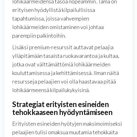
lohikäärmeidensä tasoa nopeammin. Tämä on
erityisen hyödyllistä kilpailullisissa
tapahtumissa, joissa vahvempien
lohikäärmeiden omistaminen voi johtaa
parempiin palkintoihin.
Lisäksi premium-resurssit auttavat pelaajia
ylläpitämään tasaista ruokavarantoa ja kultaa,
jotka ovat välttämättömiä lohikäärmeiden
kouluttamisessa ja kehittämisessä. Ilman näitä
resursseja pelaajien voi olla haastavaa pitää
lohikäärmeensä kilpailukykyisinä.
Strategiat erityisten esineiden
tehokkaaseen hyödyntämiseen
Erityisten esineiden hyötyjen maksimoimiseksi
pelaajien tulisi omaksua muutamia tehokkaita