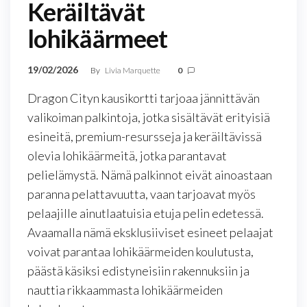
Keräiltävät
lohikäärmeet
19/02/2026
By
Livia Marquette
0
Dragon Cityn kausikortti tarjoaa jännittävän
valikoiman palkintoja, jotka sisältävät erityisiä
esineitä, premium-resursseja ja keräiltävissä
olevia lohikäärmeitä, jotka parantavat
pelielämystä. Nämä palkinnot eivät ainoastaan
paranna pelattavuutta, vaan tarjoavat myös
pelaajille ainutlaatuisia etuja pelin edetessä.
Avaamalla nämä eksklusiiviset esineet pelaajat
voivat parantaa lohikäärmeiden koulutusta,
päästä käsiksi edistyneisiin rakennuksiin ja
nauttia rikkaammasta lohikäärmeiden